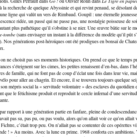
ions. Gilles Perrault dans
Go !
ou Olivier Rolin dans
Le Tigre en papie
 à la recherche de quelque Abyssinie et qui revint penaud, se désolant d
s une ligne qui valût un vers de Rimbaud. Goupil : une éternelle jeunesse 
lescence ridée, un passé qui ne passe pas, une nostalgie poisseuse de s
autant plus pathétique qu’il s’obstine à se nier. Une œuvre bâtie sur le 
re-tombe
(sans envisager un instant à la différence du modèle qu’il pût s
 Nos générations post-héroïques ont été prodigues en bonsaï de Chate
ux.
, on ne choisit pas ses moments historiques. On prend ce que le temps 
ances s’éteignent sur les cimes, les petites renaissent d’en-bas, dans l’
es de famille, qui ne font pas de coup d’éclat une fois dans leur vie, ma
vélo pour aller au chagrin. Et encore, il se trouvera toujours quelque se
son mépris social la « servitude volontaire » des esclaves du quotidien e
rent que le fétichisme produit et reproduit le cercle infernal d’une servitu
ante.
par rapport à une génération partie en fanfare, pleine de condescendanc
avait pas su, pas pu, ou pas voulu, alors qu’on allait voir ce qu’on allait 
ichtre, c’était trop peu. On n’allait pas se contenter de ces opérettes vi
de ! » Au moins. Avec la lune en prime. 1968 conforta ces ambitions. V