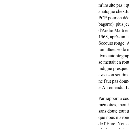
m’insulte pas : q
analogue chez Ju
PCF pour en déco
bagarre), plus j
d’André Marti en
1968, après un lo
Secours rouge. A
tumultueuse de mi
livre autobiogra
se mettait en rout
indigne presque. 
avec son sourire
ne faut pas donne
» Air entendu. L
Par rapport à ce
mémoires, mon his
sans doute tout 
que nous n’avons 
de l’Ebre. Nous 