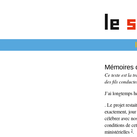
le
s
articles
Mémoires 
Ce texte est la t
des fils conducte
J’ai longtemps h
. Le projet resta
exactement, jour
célébrer avec nos
conditions de ce
2
ministérielles
.