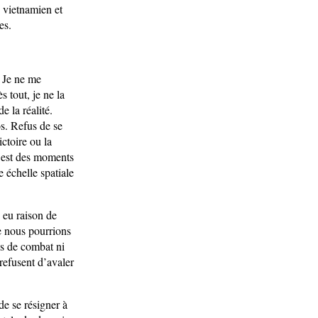
 vietnamien et
es.
. Je ne me
s tout, je ne la
 la réalité.
os. Refus de se
ictoire ou la
Il est des moments
e échelle spatiale
 eu raison de
ue nous pourrions
as de combat ni
 refusent d’avaler
 de se résigner à