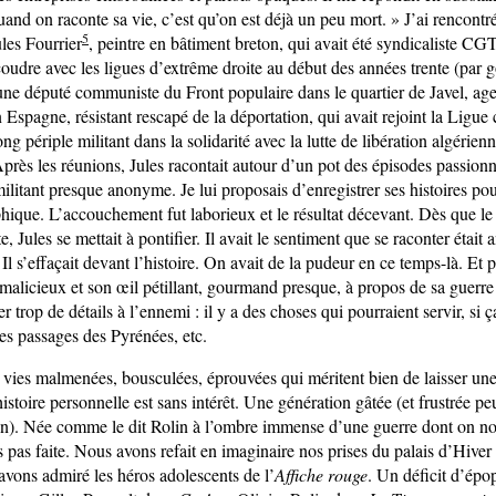
uand on raconte sa vie, c’est qu’on est déjà un peu mort. » J’ai rencontr
5
les Fourrier
, peintre en bâtiment breton, qui avait été syndicaliste C
udre avec les ligues d’extrême droite au début des années trente (par g
eune député communiste du Front populaire dans le quartier de Javel, age
 Espagne, résistant rescapé de la déportation, qui avait rejoint la Ligu
ng périple militant dans la solidarité avec la lutte de libération algérie
près les réunions, Jules racontait autour d’un pot des épisodes passionn
litant presque anonyme. Je lui proposais d’enregistrer ses histoires pou
phique. L’accouchement fut laborieux et le résultat décevant. Dès que 
e, Jules se mettait à pontifier. Il avait le sentiment que se raconter était
Il s’effaçait devant l’histoire. On avait de la pudeur en ce temps-là. Et pu
 malicieux et son œil pétillant, gourmand presque, à propos de sa guerre
r trop de détails à l’ennemi : il y a des choses qui pourraient servir, si
es passages des Pyrénées, etc.
s vies malmenées, bousculées, éprouvées qui méritent bien de laisser une
toire personnelle est sans intérêt. Une génération gâtée (et frustrée peu
un). Née comme le dit Rolin à l’ombre immense d’une guerre dont on no
pas faite. Nous avons refait en imaginaire nos prises du palais d’Hiver e
avons admiré les héros adolescents de l’
Affiche rouge
. Un déficit d’ép