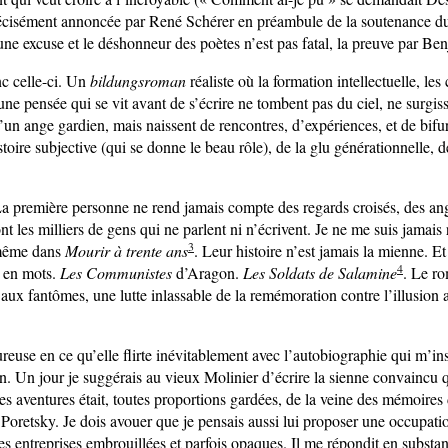
écisément annoncée par René Schérer en préambule de la soutenance du
une excuse et le déshonneur des poètes n’est pas fatal, la preuve par Be
nc celle-ci. Un
bildungsroman
réaliste où la formation intellectuelle, les 
une pensée qui se vit avant de s’écrire ne tombent pas du ciel, ne surgis
un ange gardien, mais naissent de rencontres, d’expériences, et de bifu
istoire subjective (qui se donne le beau rôle), de la glu générationnelle, 
a première personne ne rend jamais compte des regards croisés, des ang
nt les milliers de gens qui ne parlent ni n’écrivent. Je ne me suis jamai
3
ême dans
Mourir à trente ans
. Leur histoire n’est jamais la mienne. Et 
4
t en mots.
Les Communistes
d’Aragon.
Les Soldats de Salamine
. Le ro
aux fantômes, une lutte inlassable de la remémoration contre l’illusion 
reuse en ce qu’elle flirte inévitablement avec l’autobiographie qui m’in
n. Un jour je suggérais au vieux Molinier d’écrire la sienne convaincu 
s aventures était, toutes proportions gardées, de la veine des mémoires 
Poretsky. Je dois avouer que je pensais aussi lui proposer une occupation
es entreprises embrouillées et parfois opaques. Il me répondit en substa