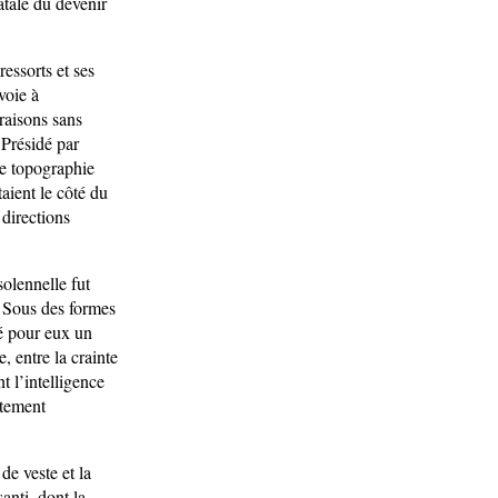
atale du devenir
essorts et ses
voie à
raisons sans
 Présidé par
te topographie
aient le côté du
directions
solennelle fut
t. Sous des formes
té pour eux un
, entre la crainte
t l’intelligence
stement
de veste et la
anti, dont la