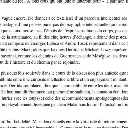
blante du réel. À tous ceux qui ont lutté et lutteront pour « la part non f
 vague encore. De donner à ce texte lisse d’un parcours intellectuel ses r
énéalogie d’une pensée pure, pas de biographie intellectuelle qui ne ren
tique et amoureuse, pas d’émois de l’esprit sans émois du corps, pas de 
 de la soutenance, au fil des cinq heures d’échange, a donné des pistes.
 était composé de Georges Labica et André Tosel, représentant dans cet
côté de chez Marx, alors que Jacques Derrida et Michaël Löwy représent
à savoir si, comme les chemins de Guermantes et de Méséglise, les deux 
out de l’histoire et du chemin par se rejoindre.
 plusieurs fois soulevée dans le cours de la discussion plus amicale que 
tibilité entre une curiosité intellectuelle libre et un engagement militan
ca et Derrida semblaient dire que la compatibilité entre les deux avait é
e. Se heurtant différemment au phénomène stalinien, la tentation était forte
e hurler avec les loups) et celle des accommodements apologétiques (don
 impitoyablement disséquée par Jean Malaquais fournit l’illustration tri
rd’hui la fidélité. Mais deux écueils entre la virtuosité du retournement 
nt qui veut croire à l’incroyable (« Comment ai-je pu » se demandait Des