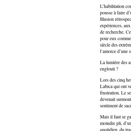
L’habilitation c
pousse à faire d’
Illusion rétrospe
expériences, aux
de recherche. Cel
pour eux comme p
siècle des extrêm
l’amorce d’une s
La lumière des as
englouti ?
Lors des cinq heu
Labica qui ont vé
frustration. Le 
devenait surmonta
sentiment de sacr
Mais il faut se 
moindre pli, d’u
quotidien, du tr