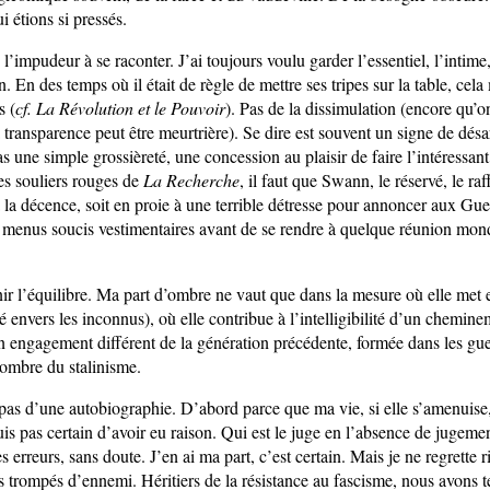
i étions si pressés.
 l’impudeur à se raconter. J’ai toujours voulu garder l’essentiel, l’intime,
on. En des temps où il était de règle de mettre ses tripes sur la table, cela
s (
cf. La Révolution et le Pouvoir
). Pas de la dissimulation (encore qu’on
 transparence peut être meurtrière). Se dire est souvent un signe de désa
s une simple grossièreté, une concession au plaisir de faire l’intéressan
s souliers rouges de
La Recherche
, il faut que Swann, le réservé, le ra
 la décence, soit en proie à une terrible détresse pour annoncer aux Gu
 menus soucis vestimentaires avant de se rendre à quelque réunion mon
nir l’équilibre. Ma part d’ombre ne vaut que dans la mesure où elle met e
uté envers les inconnus), où elle contribue à l’intelligibilité d’un chemine
 engagement différent de la génération précédente, formée dans les gu
l’ombre du stalinisme.
 pas d’une autobiographie. D’abord parce que ma vie, si elle s’amenuise,
 suis pas certain d’avoir eu raison. Qui est le juge en l’absence de jugem
erreurs, sans doute. J’en ai ma part, c’est certain. Mais je ne regrette 
trompés d’ennemi. Héritiers de la résistance au fascisme, nous avons 