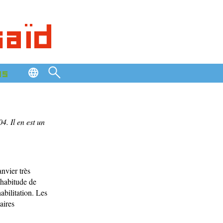
saïd
os
04.
Il en est un
anvier très
’habitude de
abilitation. Les
aires