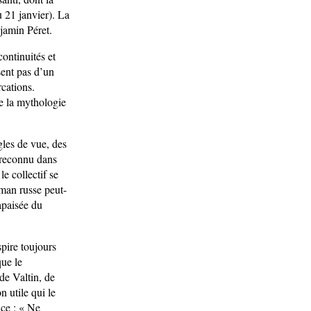
 21 janvier). La
njamin Péret.
continuités et
sent pas d’un
rcations.
de la mythologie
les de vue, des
s reconnu dans
le collectif se
man russe peut-
apaisée du
spire toujours
que le
de Valtin, de
 utile qui le
nce : « Ne