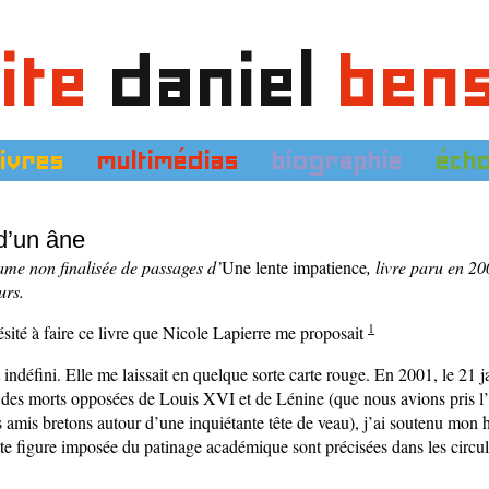
ite
daniel
ben
livres
multimédias
biographie
éch
d’un âne
rame non finalisée de passages d’
Une lente impatience
,
livre paru en 20
urs.
1
ésité à faire ce livre que Nicole Lapierre me proposait
it indéfini. Elle me laissait en quelque sorte carte rouge. En 2001, le 21 j
 des morts opposées de Louis XVI et de Lénine (que nous avions pris l
 amis bretons autour d’une inquiétante tête de veau), j’ai soutenu mon h
tte figure imposée du patinage académique sont précisées dans les circul