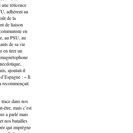
é une réticence
GTU, adhérent au
oût de la
nt de liaison
e communiste en
nne, au PSU, au
ants de sa vie
r en tirer un
le magnétophone
 anecdotique,
is, ajoutait-il
 d’Espagne : « Il
 ça recommençait.
 trace dans nos
t-être, mais c’est
us a parlé mais
t nos batailles
opée qui imprègne