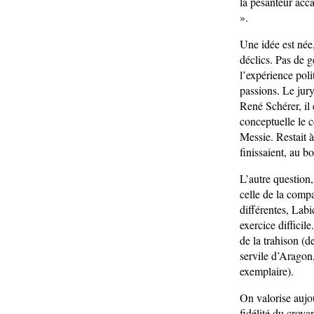
la pesanteur acca
».
Une idée est née,
déclics. Pas de g
l’expérience poli
passions. Le jury
René Schérer, il
conceptuelle le 
Messie. Restait 
finissaient, au b
L’autre question,
celle de la compa
différentes, Labi
exercice difficil
de la trahison (d
servile d’Aragon,
exemplaire).
On valorise aujou
fidélité du croya