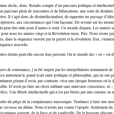
omme déclic, donc. Rendre compte d’un parcours politique et intellectuel
un parcours plein de rencontres et de bifurcations, une sorte de destinée i
ctive. Il s’agit donc de désintellectualiser, de rapporter un paysage d’idé
 épreuves, aux circonstances qui l’ont façonné. De revenir sur les mome
a peut être utile pour d’autres à venir. Un monde disparu. Les années so
our nous les années vingt et la Révolution russe. Pire. Nous avons gra
es, dans la séquence ouverte par la guerre et la révolution. Eux, viennen
équence nouvelle.
tres éteints peut-elle encore leur parvenir. Ou le monde des « ex » est-i
res de soutenance, j’ai été surpris par les interpellations notamment de
cu autrement le grand écart entre politique et philosophie, qui en ont g
sentiment gênant d’avoir, par contraste, vécu une époque heureuse où le
ble. D’avoir pu faire un choix militant sans mauvaise conscience, ni – j
ifice. Une liberté intellectuelle qui n’est pas brisée par une censure ou
garder du piège de la complaisance narcissique. Tendance à faire une m
ne crevasse un abîme. Nous n’avons pas connu l’épopée. Seulement du 
agicomique souvent, de la farce et du vaudeville. De la besogne obscure