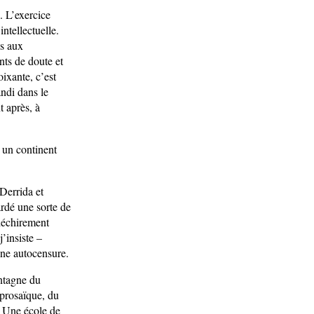
. L’exercice
ntellectuelle.
es aux
nts de doute et
ixante, c’est
ndi dans le
t après, à
l un continent
 Derrida et
ardé une sorte de
 déchirement
’insiste –
 une autocensure.
ontagne du
prosaïque, du
. Une école de