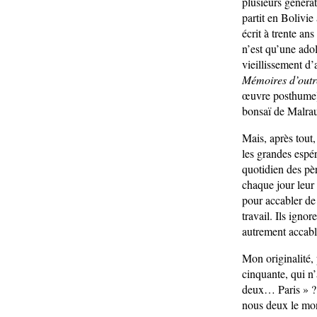
plusieurs générat
partit en Bolivie
écrit à trente an
n’est qu’une ado
vieillissement d’
Mémoires d’out
œuvre posthume).
bonsaï de Malra
Mais, après tout
les grandes espér
quotidien des pèr
chaque jour leur 
pour accabler de 
travail. Ils igno
autrement accabl
Mon originalité, 
cinquante, qui n’
deux… Paris » ? F
nous deux le mon