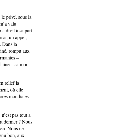
 le privé, sous la
 m’a valu
 a droit à sa part
rroi, un appel,
t. Dans la
ffiné, rompu aux
ermantes –
daine – sa mort
n relief la
ment, où elle
erres mondiales
 n’est pas tout à
ent dernier ? Nous
rien. Nous ne
tenu bon, aux