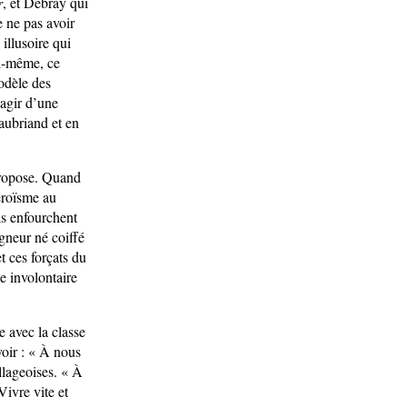
r
, et Debray qui
e ne pas avoir
illusoire qui
oi-même, ce
modèle des
’agir d’une
aubriand et en
propose. Quand
héroïsme au
is enfourchent
igneur né coiffé
t ces forçats du
de involontaire
e avec la classe
voir : « À nous
llageoises. « À
ivre vite et