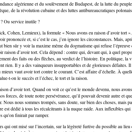
endance algérienne et du soulèvement de Budapest, de la lutte du peuple
que, de la révolution cubaine et des luttes antibureaucratiques polonais
? Ou service inutile ?
ck, Cohen, Lemieux), la formule « Nous avons eu raison d’avoir tort »
oir prononcée et, si c’est le cas, j’en ignore les circonstances. Mais, aprè
ut bien sûr y voir la maxime même du dogmatisme qui refuse l’épreuve de
r raison d’avoir tort. Cela dépend : contre qui, devant qui, à quel prop
ment des faits ou des flèches, au verdict de l’histoire. En politique, la v
nt rien. Il y a des vainqueurs insupportables et de glorieuses défaites. 
ù mieux vaut avoir tort contre le courant. C’est affaire d’échelle. À quell
ue-t-on le succès et l’échec, le tort et la raison.
ison d’avoir tort. Quand on voit ce qu’est le monde devenu, nous avons
nos forces, de toute notre persévérance, qu’il pouvait devenir autre et q
er. Nous nous sommes trompés, sans doute, sur bien des choses, mais p
e est dédié à tous les récalcitrants à la nuque raide. Aux inflexibles qui
s qu’on finirait par ramper.
rs qui ont misé sur l’incertain, sur la légèreté furtive du possible au lieu