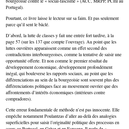
bourgeoisie contre le « social-fascisme » (ACC, MRPP, PCml au
Portugal).
Pourtant, ce livre laisse le lecteur sur sa faim. Et pas seulement
parce qu’il sent le bâclé.
D’abord, la lutte de classes y fait une entrée fort tardive, à la
page 57 (sur les 137 que compte l’ouvrage). Au point que les
luttes ouvrières apparaissent comme un effet second des
contradictions interbourgeoises, comme la tentative de saisir une
opportunité offerte. Et non comme le premier résultat du
développement économique, développement profondément
inégal, qui bouleverse les rapports sociaux, au point que les
différenciations au sein de la bourgeoisie sont souvent plus des
différenciations politiques face au mouvement ouvrier que des
affrontements d’intérêts économiques (intérieurs contre
compradores).
Cette erreur fondamentale de méthode n’est pas innocente. Elle
empêche notamment Poulantzas d’aller au-delà des analogies
superficielles pour saisir l’originalité politique des processus en
cours au Portugal, en Grèce et en Espagne. Il parle de «