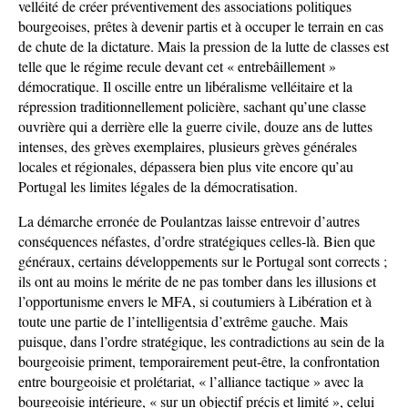
velléité de créer préventivement des associations politiques
bourgeoises, prêtes à devenir partis et à occuper le terrain en cas
de chute de la dictature. Mais la pression de la lutte de classes est
telle que le régime recule devant cet « entrebâillement »
démocratique. Il oscille entre un libéralisme velléitaire et la
répression traditionnellement policière, sachant qu’une classe
ouvrière qui a derrière elle la guerre civile, douze ans de luttes
intenses, des grèves exemplaires, plusieurs grèves générales
locales et régionales, dépassera bien plus vite encore qu’au
Portugal les limites légales de la démocratisation.
La démarche erronée de Poulantzas laisse entrevoir d’autres
conséquences néfastes, d’ordre stratégiques celles-là. Bien que
généraux, certains développements sur le Portugal sont corrects ;
ils ont au moins le mérite de ne pas tomber dans les illusions et
l’opportunisme envers le MFA, si coutumiers à Libération et à
toute une partie de l’intelligentsia d’extrême gauche. Mais
puisque, dans l’ordre stratégique, les contradictions au sein de la
bourgeoisie priment, temporairement peut-être, la confrontation
entre bourgeoisie et prolétariat, « l’alliance tactique » avec la
bourgeoisie intérieure, « sur un objectif précis et limité », celui