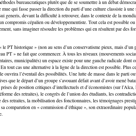
méthodes bureaucratiques plutôt que de se soumettre à un débat démocra
 mue qui fasse passer la direction du parti d’une culture classiste à une 
sui generis, devant la difficulté à retrouver, dans le contexte de la mondia
’un compromis cépalien ou développementiste. Tout cela est possible ou 
dement, sans imaginer résoudre les problèmes qui en résultent par des fo
« le PT historique » (non au sens d’un conservatisme pieux, mais d’un pa
eau PT » ne fait que commencer. À tous les niveaux (mouvements sociau
taires, municipalités) un espace existe pour une gauche radicale dont on
. En tout cas une alternative à la ligne de la direction est possible. Plus c
lle ouvrira l’éventail des possibilités. Une lutte de masse dans le parti ou
ives que le départ d’un groupe s’avouant défait avant d’avoir mené batai
 prises de position critiques d’intellectuels et d’économistes (sur l’Alca, 
forme des retraites), le congrès de l’union des étudiants, les contradict
 des retraites, la mobilisation des fonctionnaires, les témoignages prest
e sa comparution en « commission d’éthique », son extraordinaire popul
e.