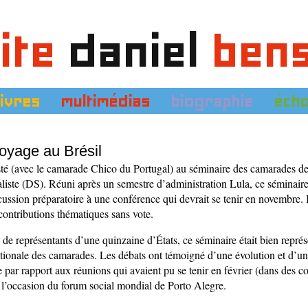
ite
daniel
ben
livres
multimédias
biographie
éch
oyage au Brésil
té (avec le camarade Chico du Portugal) au séminaire des camarades de
liste (DS). Réuni après un semestre d’administration Lula, ce séminaire
ussion préparatoire à une conférence qui devrait se tenir en novembre. Il
contributions thématiques sans vote.
de représentants d’une quinzaine d’États, ce séminaire était bien représ
ationale des camarades. Les débats ont témoigné d’une évolution et d’
 par rapport aux réunions qui avaient pu se tenir en février (dans des con
à l’occasion du forum social mondial de Porto Alegre.