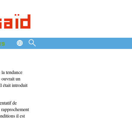
saïd
os
 la tendance
 ouvrait un
 était introduit
entatif de
un rapprochement
ditions il est