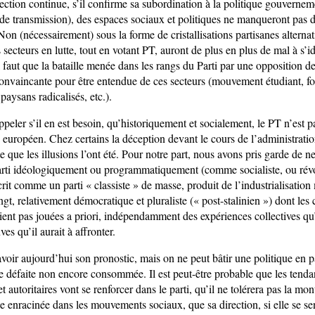
rection continue, s’il confirme sa subordination à la politique gouvernem
 de transmission), des espaces sociaux et politiques ne manqueront pas d
Non (nécessairement) sous la forme de cristallisations partisanes alternati
secteurs en lutte, tout en votant PT, auront de plus en plus de mal à s’ide
l faut que la bataille menée dans les rangs du Parti par une opposition d
 convaincante pour être entendue de ces secteurs (mouvement étudiant, f
paysans radicalisés, etc.).
rappeler s’il en est besoin, qu’historiquement et socialement, le PT n’est p
 européen. Chez certains la déception devant le cours de l’administratio
te que les illusions l’ont été. Pour notre part, nous avons pris garde de n
parti idéologiquement ou programmatiquement (comme socialiste, ou révo
it comme un parti « classiste » de masse, produit de l’industrialisation
gt, relativement démocratique et pluraliste (« post-stalinien ») dont les 
ient pas jouées a priori, indépendamment des expériences collectives qu’
ves qu’il aurait à affronter.
voir aujourd’hui son pronostic, mais on ne peut bâtir une politique en p
ne défaite non encore consommée. Il est peut-être probable que les tend
t autoritaires vont se renforcer dans le parti, qu’il ne tolérera pas la mo
e enracinée dans les mouvements sociaux, que sa direction, si elle se se