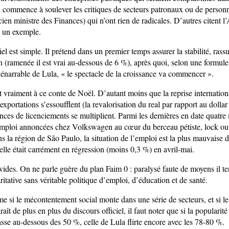
 commence à soulever les critiques de secteurs patronaux ou de perso
en ministre des Finances) qui n’ont rien de radicales. D’autres citent l
 un exemple.
iel est simple. Il prétend dans un premier temps assurer la stabilité, rass
on (ramenée il est vrai au-dessous de 6 %), après quoi, selon une formule
énarrable de Lula, « le spectacle de la croissance va commencer ».
 vraiment à ce conte de Noël. D’autant moins que la reprise internationa
exportations s’essoufflent (la revalorisation du real par rapport au dollar 
nces de licenciements se multiplient. Parmi les dernières en date quatre 
mploi annoncées chez Volkswagen au cœur du berceau pétiste, lock ou
s la région de São Paulo, la situation de l’emploi est la plus mauvaise 
rielle était carrément en régression (moins 0,3 %) en avril-mai.
vides. On ne parle guère du plan Faim 0 : paralysé faute de moyens il te
ritative sans véritable politique d’emploi, d’éducation et de santé.
e si le mécontentement social monte dans une série de secteurs, et si le
raît de plus en plus du discours officiel, il faut noter que si la popularité
se au-dessous des 50 %, celle de Lula flirte encore avec les 78-80 %.