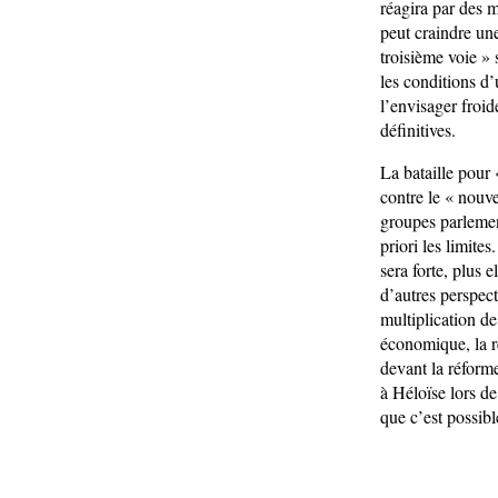
réagira par des 
peut craindre une
troisième voie » 
les conditions d
l’envisager froi
définitives.
La bataille pour 
contre le « nouv
groupes parlemen
priori les limites
sera forte, plus e
d’autres perspect
multiplication de
économique, la ré
devant la réforme
à Héloïse lors d
que c’est possibl