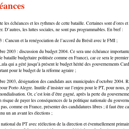
éances
ête les échéances et les rythmes de cette bataille. Certaines sont d’ores et
r. D’autres, les luttes sociales, ne sont pas programmables. En bref :
 : Cancun et la renégociation de l’accord du Brésil avec le FMI ;
re 2003 : discussion du budget 2004. Ce sera une échéance importante
de bataille budgétaire politisée comme en France), car ce sera le premie
 Lula qui a géré jusqu’à présent le budget hérité des gouvernements Car
ant pour le budget de la réforme agraire ;
re 2003, désignation des candidats aux municipales d’octobre 2004. Ra
pour Porto Alegre. Inutile d’insister sur l’enjeu pour le PT, pour nous, p
ndialisation. Or, c’est loin d’être gagné, après la perte du gouvernem
n risque de payer les conséquences de la politique nationale du gouvern
t pas, comme en France, présenter des candidatures libres ; il faut être c
nu un an avant les élections ;
national du PT avec réélection de la direction et éventuellement primai