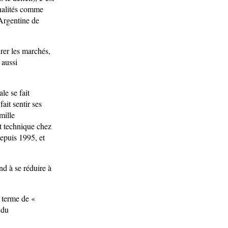
nnalités comme
’Argentine de
urer les marchés,
 aussi
le se fait
fait sentir ses
mille
t technique chez
depuis 1995, et
nd à se réduire à
 terme de «
 du