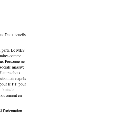
rte. Deux écueils
du parti. Le MES
linaires comme
que. Personne ne
 sociale massive
 d’autre choix.
lutionnaire après
 pour le PT, pour
 faute de
n mouvement en
i l’orientation