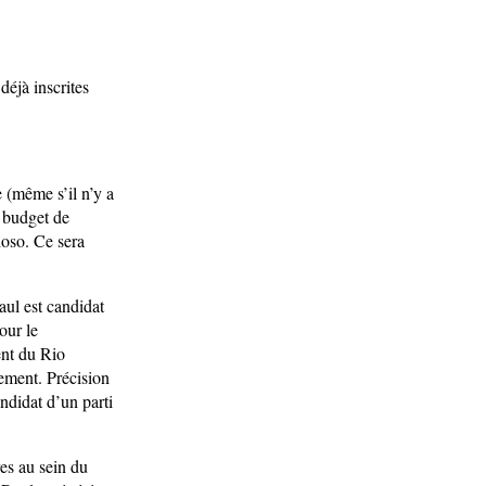
 déjà inscrites
 (même s’il n’y a
r budget de
doso. Ce sera
ul est candidat
our le
ent du Rio
ement. Précision
andidat d’un parti
res au sein du