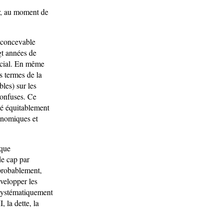
er, au moment de
t concevable
gt années de
ocial. En même
es termes de la
les) sur les
onfuses. Ce
gé équitablement
conomiques et
ique
de cap par
 probablement,
évelopper les
 systématiquement
, la dette, la