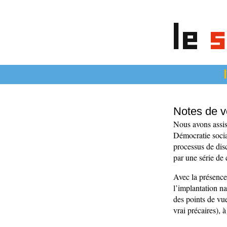
le
s
articles
Notes de v
Nous avons assis
Démocratie socia
processus de disc
par une série de 
Avec la présence 
l’implantation n
des points de vue
vrai précaires), 