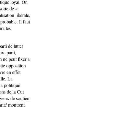
tique loyal. On
sorte de «
lisation libérale,
probable. Il faut
rmules
rti de lutte)
x, parti,
 ne peut fixer a
ette opposition
vre en effet
lle. La
la politique
ions de la Cut
igieux de soutien
arité montrent