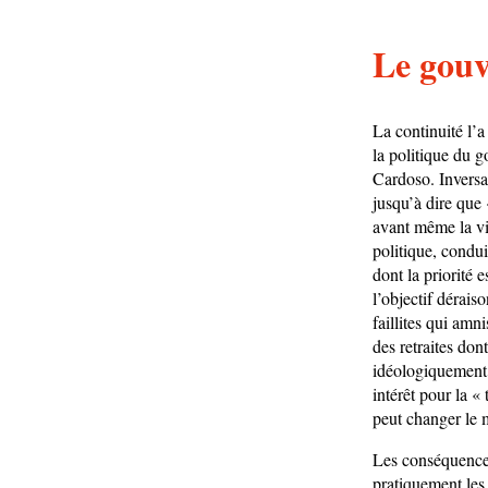
Le gou
La continuité l’a
la politique du g
Cardoso. Inversan
jusqu’à dire que
avant même la vic
politique, condui
dont la priorité e
l’objectif dérais
faillites qui amni
des retraites don
idéologiquement 
intérêt pour la «
peut changer le 
Les conséquences 
pratiquement les 