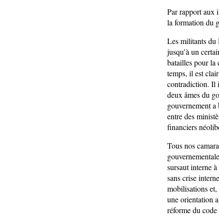
Par rapport aux i
la formation du g
Les militants du 
jusqu’à un certa
batailles pour l
temps, il est cla
contradiction. Il
deux âmes du go
gouvernement a b
entre des minist
financiers néolib
Tous nos camarade
gouvernementale r
sursaut interne à
sans crise intern
mobilisations et
une orientation al
réforme du code d