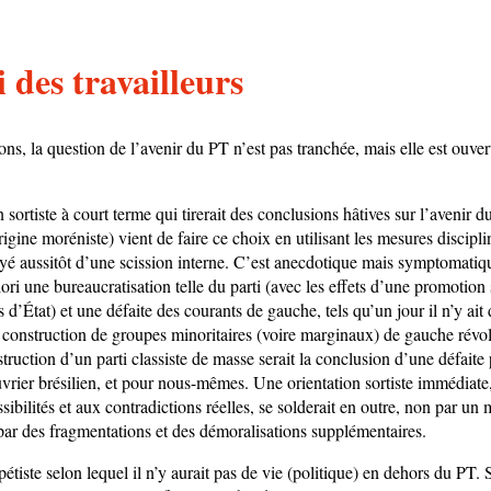
 des travailleurs
ns, la question de l’avenir du PT n’est pas tranchée, mais elle est ouve
 sortiste à court terme qui tirerait des conclusions hâtives sur l’avenir 
rigine moréniste) vient de faire ce choix en utilisant les mesures discip
 payé aussitôt d’une scission interne. C’est anecdotique mais symptomati
iori une bureaucratisation telle du parti (avec les effets d’une promotion
s d’État) et une défaite des courants de gauche, tels qu’un jour il n’y ait
a construction de groupes minoritaires (voire marginaux) de gauche révo
truction d’un parti classiste de masse serait la conclusion d’une défaite
rier brésilien, et pour nous-mêmes. Une orientation sortiste immédiate,
ibilités et aux contradictions réelles, se solderait en outre, non par u
par des fragmentations et des démoralisations supplémentaires.
étiste selon lequel il n’y aurait pas de vie (politique) en dehors du PT. S