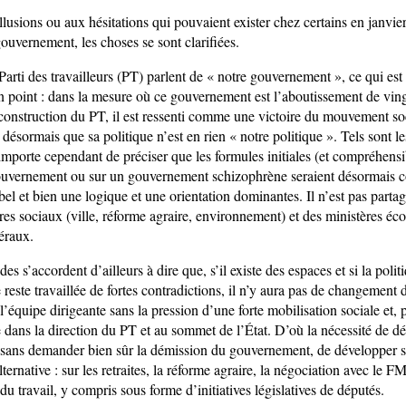
llusions ou aux hésitations qui pouvaient exister chez certains en janvi
ouvernement, les choses se sont clarifiées.
Parti des travailleurs (PT) parlent de « notre gouvernement », ce qui es
in point : dans la mesure où ce gouvernement est l’aboutissement de vin
a construction du PT, il est ressenti comme une victoire du mouvement s
ir désormais que sa politique n’est en rien « notre politique ». Tels sont l
 importe cependant de préciser que les formules initiales (et compréhensib
uvernement ou sur un gouvernement schizophrène seraient désormais c
el et bien une logique et une orientation dominantes. Il n’est pas parta
ères sociaux (ville, réforme agraire, environnement) et des ministères é
éraux.
s s’accordent d’ailleurs à dire que, s’il existe des espaces et si la polit
este travaillée de fortes contradictions, il n’y aura pas de changement 
 l’équipe dirigeante sans la pression d’une forte mobilisation sociale et,
e dans la direction du PT et au sommet de l’État. D’où la nécessité de d
, sans demander bien sûr la démission du gouvernement, de développer
ternative : sur les retraites, la réforme agraire, la négociation avec le FMI
u travail, y compris sous forme d’initiatives législatives de députés.