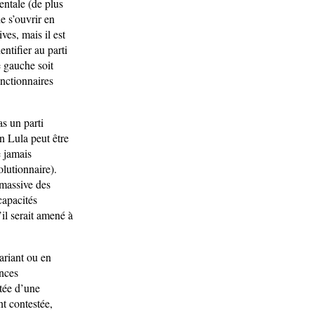
entale (de plus
e s’ouvrir en
ves, mais il est
ntifier au parti
e gauche soit
onctionnaires
as un parti
n Lula peut être
e jamais
lutionnaire).
 massive des
capacités
il serait amené à
ariant ou en
ances
ntée d’une
nt contestée,