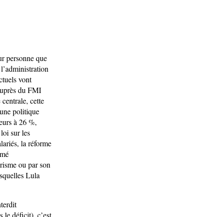
our personne que
 l’administration
ctuels vont
 auprès du FMI
centrale, cette
 une politique
rieurs à 26 %,
loi sur les
alariés, la réforme
rmé
érisme ou par son
esquelles Lula
terdit
le déficit), c’est