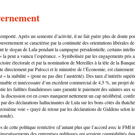
vernement
 emporté. Après un semestre d’activité, il ne fait guère plus de doute p
ouvernement se caractérise par la continuité des orientations libérales de
t le slogan de Lula pendant la campagne présidentielle, certains intelle
 « la peur a vaincu l’espérance. » Symbolisée par les engagements pris
toire électorale et par la nomination de Mereilles à la tête de la Banque 
te directement par Palocci et le ministère de l’Économie, est clairement
st « la stabilité » (pour ne pas dire l’austérité). Des taux d’intérêts supé
onnable et innécessaire d’un excédent commercial de 4,5 %, un projet de 
stie les faillites frauduleuses sans garantir le paiement des salaires aux s
t la discussion est en cours marquent nettement un cap néolibéral, confi
par des déclarations hallucinantes de Lula sur les bons côtés du thatch
 troisième voie » (payé de retour par les déclarations de Giddens selon l
monde).
de cette politique restrictive (d’autant plus que l’accord avec le FMI in
investissements des entreprises publiques qui seraient comptabilités dans 