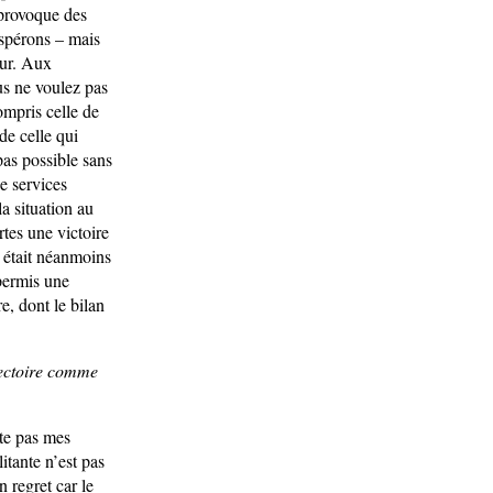
 provoque des
espérons – mais
eur. Aux
us ne voulez pas
ompris celle de
e celle qui
as possible sans
e services
a situation au
rtes une victoire
l était néanmoins
 permis une
e, dont le bilan
ajectoire comme
tte pas mes
itante n’est pas
n regret car le