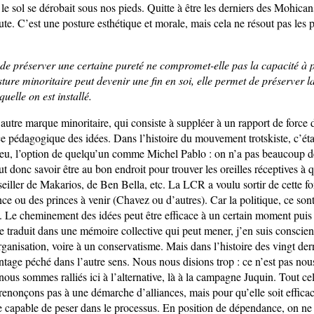
le sol se dérobait sous nos pieds. Quitte à être les derniers des Mohica
ute. C’est une posture esthétique et morale, mais cela ne résout pas les
de préserver une certaine pureté ne compromet-elle pas la capacité à 
ture minoritaire peut devenir une fin en soi, elle permet de préserver 
quelle on est installé.
 autre marque minoritaire, qui consiste à suppléer à un rapport de force
ce pédagogique des idées. Dans l’histoire du mouvement trotskiste, c’éta
peu, l’option de quelqu’un comme Michel Pablo : on n’a pas beaucoup d
aut donc savoir être au bon endroit pour trouver les oreilles réceptives à qu
eiller de Makarios, de Ben Bella, etc. La LCR a voulu sortir de cette f
nce ou des princes à venir (Chavez ou d’autres). Car la politique, ce son
. Le cheminement des idées peut être efficace à un certain moment puis 
se traduit dans une mémoire collective qui peut mener, j’en suis conscien
rganisation, voire à un conservatisme. Mais dans l’histoire des vingt der
tage péché dans l’autre sens. Nous nous disions trop : ce n’est pas nou
 nous sommes ralliés ici à l’alternative, là à la campagne Juquin. Tout cel
enonçons pas à une démarche d’alliances, mais pour qu’elle soit efficace
te capable de peser dans le processus. En position de dépendance, on ne