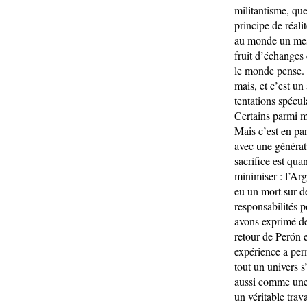
militantisme, que
principe de réali
au monde un mess
fruit d’échanges 
le monde pense. L
mais, et c’est un
tentations spécula
Certains parmi m
Mais c’est en par
avec une générati
sacrifice est qu
minimiser : l’Arg
eu un mort sur d
responsabilités p
avons exprimé de
retour de Perón e
expérience a per
tout un univers s’
aussi comme une p
un véritable trav