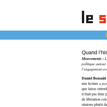
le
s
articles
Quand l’hi
:
Mouvements
L
politique autour
l’engagement ava
Daniel Bensaïd 
une lecture
a pos
que laisse enten
n’était pas finie
de libération co
situions plutôt d