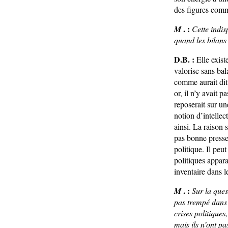
des figures com
. :
M
Cette indis
quand les bilans
D.B. :
Elle exist
valorise sans bal
comme aurait dit 
or, il n’y avait 
reposerait sur un
notion d’intellec
ainsi. La raison 
pas bonne presse
politique. Il peu
politiques appara
inventaire dans 
. :
M
Sur la ques
pas trempé dans 
crises politiques
mais ils n’ont pa