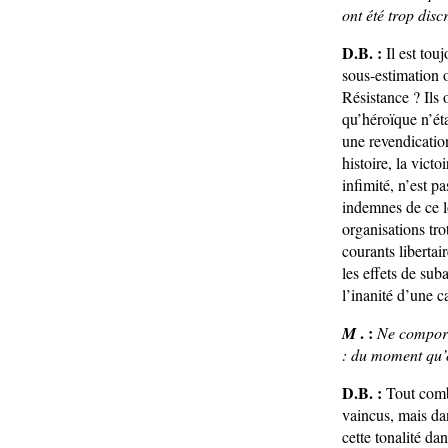
ont été trop disc
D.B. :
Il est tou
sous-estimation o
Résistance ? Ils 
qu’héroïque n’éta
une revendication
histoire, la vict
infimité, n’est p
indemnes de ce l
organisations tr
courants libertai
les effets de sub
l’inanité d’une c
. :
M
Ne comporte
: du moment qu’o
D.B. :
Tout comb
vaincus, mais dan
cette tonalité da