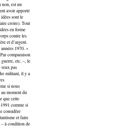
u non, est un
ent avoir apporté
idées sont le
aire croire). Tout
 idées en forme
corps contre les
ière et d’argent.
s années 1970. »
i. Par comparaison
guerre, etc. –, le
e veux pas
e militant, il y a
res
même si nous
 » au moment du
te que cette
89-1991 comme si
 Je considère
antisme et faire
t – à condition de