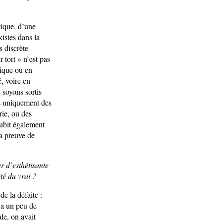
tique, d’une
istes dans la
s discrète
 tort » n’est pas
tique ou en
é, voire en
 soyons sortis
as uniquement des
rie, ou des
 subit également
la preuve de
r d’esthétisante
té du vrai ?
e la défaite :
 a un peu de
ale, on avait