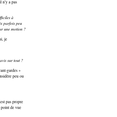
il n’y a pas
ficiles à
ix parfois peu
sur une motion ?
i, je
avis sur tout ?
vant-gardes »
onsidère peu ou
’est pas propre
u point de vue