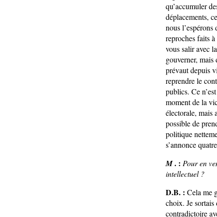
qu’accumuler des
déplacements, cer
nous l’espérons 
reproches faits à
vous salir avec l
gouverner, mais 
prévaut depuis v
reprendre le cont
publics. Ce n’est
moment de la vict
électorale, mais 
possible de pren
politique nettem
s’annonce quatre
. :
M
Pour en ven
intellectuel ?
D.B. :
Cela me g
choix. Je sortais
contradictoire ave