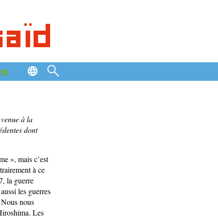
saïd
os
 venue à la
cédentes dont
me », mais c’est
trairement à ce
7, la guerre
 aussi les guerres
. Nous nous
 Hiroshima. Les