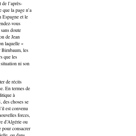
t de l’après-
e que la page n’a
n Espagne et le
rendez-vous
a sans doute
ion de Jean
on laquelle «
r Birnbaum, les
rs que les
 situation ni son
ter de récits
que. En termes de
litique à
, des choses se
’il est convenu
nouvelles forces,
re d’Algérie ou
e pour consacrer
ielle, ou dans