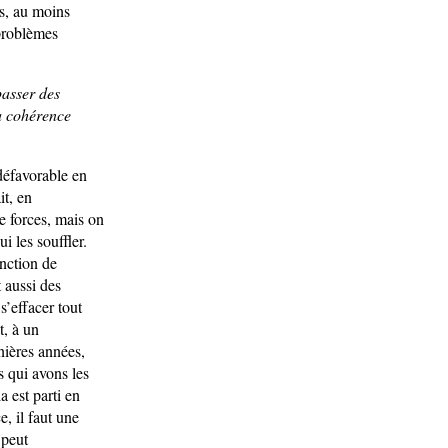
ns, au moins
 problèmes
passer des
la cohérence
 défavorable en
it, en
e forces, mais on
i les souffler.
onction de
t aussi des
s’effacer tout
t, à un
nières années,
s qui avons les
a est parti en
, il faut une
 peut