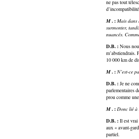
ne pas tout téles
d’incompatibilit
. :
M
Mais dans l
surmonter, tandi
nuancés. Comment 
D.B. :
Nous nous
m’abstiendrais. 
10 000 km de d
. :
M
N’est-ce pa
D.B. :
Je ne con
parlementaires d
prou comme une 
. :
M
Donc lié à
D.B. :
Il est vra
aux « avant-garde
partiel.