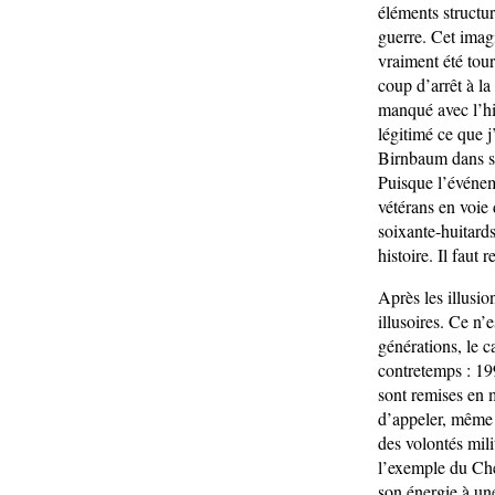
éléments structur
guerre. Cet imag
vraiment été tour
coup d’arrêt à la
manqué avec l’his
légitimé ce que j
Birnbaum dans s
Puisque l’événem
vétérans en voie 
soixante-huitards 
histoire. Il faut 
Après les illusion
illusoires. Ce n’
générations, le c
contretemps : 19
sont remises en 
d’appeler, même s
des volontés mil
l’exemple du Che
son énergie à une