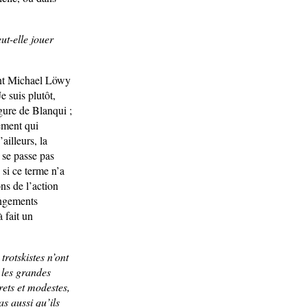
ut-elle jouer
dont Michael Löwy
e suis plutôt,
gure de Blanqui ;
ement qui
ailleurs, la
e se passe pas
 si ce terme n’a
ns de l’action
hangements
 fait un
trotskistes n’ont
 les grandes
crets et modestes,
as aussi qu’ils