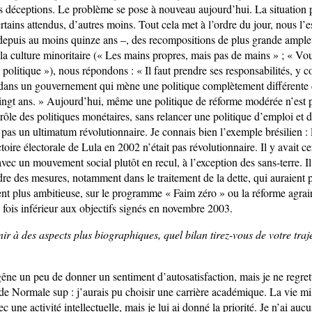
 déceptions. Le problème se pose à nouveau aujourd’hui. La situation
tains attendus, d’autres moins. Tout cela met à l’ordre du jour, nous l’
depuis au moins quinze ans –, des recompositions de plus grande ampl
 la culture minoritaire (« Les mains propres, mais pas de mains » ; « Vo
a politique »), nous répondons : « Il faut prendre ses responsabilités, y c
dans un gouvernement qui mène une politique complètement différente d
ingt ans. » Aujourd’hui, même une politique de réforme modérée n’est p
rôle des politiques monétaires, sans relancer une politique d’emploi et d
 pas un ultimatum révolutionnaire. Je connais bien l’exemple brésilien : l
oire électorale de Lula en 2002 n’était pas révolutionnaire. Il y avait ce
avec un mouvement social plutôt en recul, à l’exception des sans-terre. I
dre des mesures, notamment dans le traitement de la dette, qui auraient
ent plus ambitieuse, sur le programme « Faim zéro » ou la réforme agrair
 fois inférieur aux objectifs signés en novembre 2003.
ir à des aspects plus biographiques, quel bilan tirez-vous de votre tr
êne un peu de donner un sentiment d’autosatisfaction, mais je ne regre
 de Normale sup : j’aurais pu choisir une carrière académique. La vie mil
c une activité intellectuelle, mais je lui ai donné la priorité. Je n’ai aucu