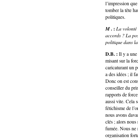
l’impression que 
tomber la tête ha
politiques.
. :
M
La volonté 
accords ? La pos
politique dans la
D.B. :
Il y a une
misant sur la for
caricaturant un 
a des idées ; il f
Donc on est cons
conseiller du pri
rapports de force
aussi vite. Cela 
fétichisme de l’o
nous avons davan
clés ; alors nous
fumée. Nous ne r
organisation for