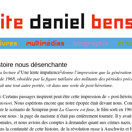
ite
daniel
ben
livres
multimédias
biographie
éch
stoire nous désenchante
1
a lecture d’
Une lente impatience
donne l’impression que la génération
 de 1968, obsédée par la figure tutélaire des militants des périodes pré
it une tout autre portée, vit dans une sorte de post-héroïsme.
:
Certains passages inspirent peut-être cette impression de « post-héroïs
teriori
. Nous espérions encore que notre épopée était devant nous. Con
dre le scénario de Semprun pour
La Guerre est finie
, le film sorti en 196
 pour nous : la page du nazisme n’était pas entièrement tournée. Il y avait
loniales, et nous avions des comptes à demander quant aux crimes nazis
ans la continuité de cette histoire, de la révolution russe à Auschwitz et