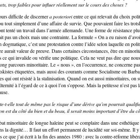
rets, trop faibles pour influer réellement sur le cours des choses ?
jours difficile de discerner
a posteriori
entre ce qui relevait du choix poli
u tout simplement d’une affaire de survie. Que pouvaient faire les trotsk
ont tenté un travail dans l’armée allemande. Une forme de résistance plu
it pas un choix mais une contrainte. La formule « On a eu raison d’avoir
 dogmatique, c’est une protestation contre l’idée selon laquelle en poli
oire aurait valeur de preuve. Dans certaines circonstances, être en minorit
as ce qui invalide ou vérifie une politique. Cela ne veut pas dire que nous
ong parcours minoritaire. Le « nous », en l’occurrence, ne concerne p
otskistes étiquetées, mais aussi des courants comme Socialisme ou Barba
res qui ont résisté à la stalinisation. Quand on est aussi minoritaires, on
alternité à l’égard de ce à quoi l’on s’oppose. Mais la petitesse n’est pas 
ause.
-t-elle tout de même pas le risque d’une dérive qu’on pourrait qualifie
n est du côté du bien et du beau, il serait moins important d’être du cô
at minoritaire de longue haleine peut se complaire dans une esthétique d
s la dignité… Il faut un effort permanent de lucidité sur soi-même. Il y
ns ce que j’ai écrit à la fin des années 1980 : avec la contre-réforme libér