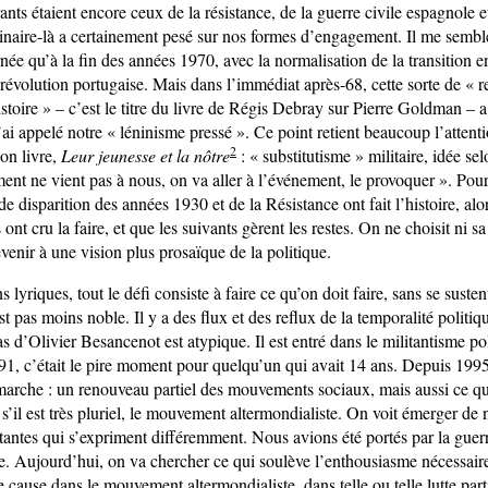
ants étaient encore ceux de la résistance, de la guerre civile espagnole e
inaire-là a certainement pesé sur nos formes d’engagement. Il me sembl
née qu’à la fin des années 1970, avec la normalisation de la transition e
 révolution portugaise. Mais dans l’immédiat après-68, cette sorte de « 
toire » – c’est le titre du livre de Régis Debray sur Pierre Goldman – 
’ai appelé notre « léninisme pressé ». Ce point retient beaucoup l’attent
2
on livre,
Leur jeunesse et la nôtre
: « substitutisme » militaire, idée sel
ent ne vient pas à nous, on va aller à l’événement, le provoquer ». Pou
de disparition des années 1930 et de la Résistance ont fait l’histoire, alo
ont cru la faire, et que les suivants gèrent les restes. On ne choisit ni sa
revenir à une vision plus prosaïque de la politique.
s lyriques, tout le défi consiste à faire ce qu’on doit faire, sans se susten
est pas moins noble. Il y a des flux et des reflux de la temporalité politi
as d’Olivier Besancenot est atypique. Il est entré dans le militantisme po
91, c’était le pire moment pour quelqu’un qui avait 14 ans. Depuis 1995
marche : un renouveau partiel des mouvements sociaux, mais aussi ce qu
’il est très pluriel, le mouvement altermondialiste. On voit émerger de 
itantes qui s’expriment différemment. Nous avions été portés par la guer
. Aujourd’hui, on va chercher ce qui soulève l’enthousiasme nécessair
 cause dans le mouvement altermondialiste, dans telle ou telle lutte part