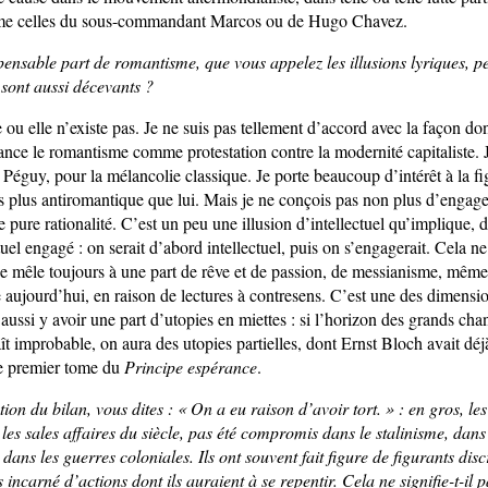
me celles du sous-commandant Marcos ou de Hugo Chavez.
pensable part de romantisme, que vous appelez les illusions lyriques, pe
 sont aussi décevants ?
e ou elle n’existe pas. Je ne suis pas tellement d’accord avec la façon 
ance le romantisme comme protestation contre la modernité capitaliste. J
Péguy, pour la mélancolie classique. Je porte beaucoup d’intérêt à la fi
pas plus antiromantique que lui. Mais je ne conçois pas non plus d’engag
e pure rationalité. C’est un peu une illusion d’intellectuel qu’implique, d’
tuel engagé : on serait d’abord intellectuel, puis on s’engagerait. Cela n
se mêle toujours à une part de rêve et de passion, de messianisme, même
 aujourd’hui, en raison de lectures à contresens. C’est une des dimensio
t aussi y avoir une part d’utopies en miettes : si l’horizon des grands c
ît improbable, on aura des utopies partielles, dont Ernst Bloch avait déjà
le premier tome du
Principe espérance
.
tion du bilan, vous dites : « On a eu raison d’avoir tort. » : en gros, les 
les sales affaires du siècle, pas été compromis dans le stalinisme, dans
, dans les guerres coloniales. Ils ont souvent fait figure de figurants dis
s incarné d’actions dont ils auraient à se repentir. Cela ne signifie-t-il p