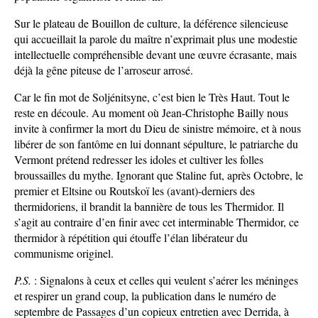
Sur le plateau de Bouillon de culture, la déférence silencieuse
qui accueillait la parole du maître n’exprimait plus une modestie
intellectuelle compréhensible devant une œuvre écrasante, mais
déjà la gêne piteuse de l’arroseur arrosé.
Car le fin mot de Soljénitsyne, c’est bien le Très Haut. Tout le
reste en découle. Au moment où Jean-Christophe Bailly nous
invite à confirmer la mort du Dieu de sinistre mémoire, et à nous
libérer de son fantôme en lui donnant sépulture, le patriarche du
Vermont prétend redresser les idoles et cultiver les folles
broussailles du mythe. Ignorant que Staline fut, après Octobre, le
premier et Eltsine ou Routskoï les (avant)-derniers des
thermidoriens, il brandit la bannière de tous les Thermidor. Il
s’agit au contraire d’en finir avec cet interminable Thermidor, ce
thermidor à répétition qui étouffe l’élan libérateur du
communisme originel.
P.S.
: Signalons à ceux et celles qui veulent s’aérer les méninges
et respirer un grand coup, la publication dans le numéro de
septembre de Passages d’un copieux entretien avec Derrida, à