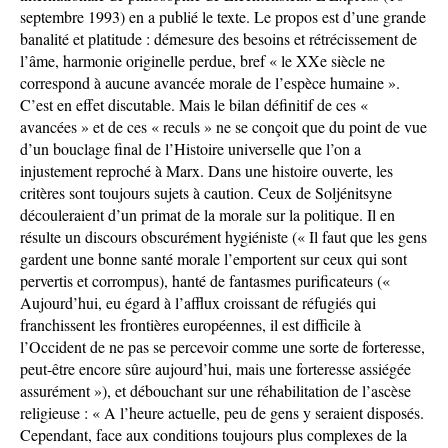
septembre 1993) en a publié le texte. Le propos est d’une grande
banalité et platitude : démesure des besoins et rétrécissement de
l’âme, harmonie originelle perdue, bref « le XXe siècle ne
correspond à aucune avancée morale de l’espèce humaine ».
C’est en effet discutable. Mais le bilan définitif de ces «
avancées » et de ces « reculs » ne se conçoit que du point de vue
d’un bouclage final de l’Histoire universelle que l’on a
injustement reproché à Marx. Dans une histoire ouverte, les
critères sont toujours sujets à caution. Ceux de Soljénitsyne
découleraient d’un primat de la morale sur la politique. Il en
résulte un discours obscurément hygiéniste (« Il faut que les gens
gardent une bonne santé morale l’emportent sur ceux qui sont
pervertis et corrompus), hanté de fantasmes purificateurs («
Aujourd’hui, eu égard à l’afflux croissant de réfugiés qui
franchissent les frontières européennes, il est difficile à
l’Occident de ne pas se percevoir comme une sorte de forteresse,
peut-être encore sûre aujourd’hui, mais une forteresse assiégée
assurément »), et débouchant sur une réhabilitation de l’ascèse
religieuse : « A l’heure actuelle, peu de gens y seraient disposés.
Cependant, face aux conditions toujours plus complexes de la