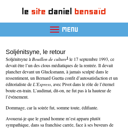
le
site
daniel
bensaïd
MENU
Soljénitsyne, le retour
1
Soljénitsyne à
Bouillon de culture
le 17 septembre 1993, ce
devait être l’un des clous médiatiques de la rentrée. Il devait
plancher devant un Glucksmann, à jamais sculpté dans le
ressentiment, un Bernard Guetta confit d’autosatisfaction et un
éditorialiste de
L’Express
, avec Pivot dans le rôle de l’éternel
boute-en-train. L’audimat, dit-on, ne fut pas à la hauteur de
l’événement.
Dommage, car la soirée fut, somme toute, édifiante.
Avouerai-je que le grand homme m’est apparu plutôt
sympathique, dans sa franchise carrée, face à ses buveurs de