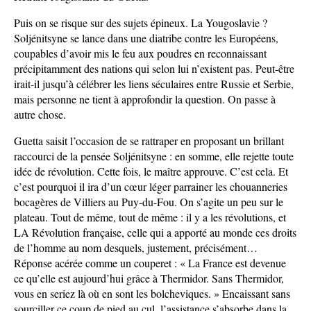
Puis on se risque sur des sujets épineux. La Yougoslavie ?
Soljénitsyne se lance dans une diatribe contre les Européens,
coupables d’avoir mis le feu aux poudres en reconnaissant
précipitamment des nations qui selon lui n’existent pas. Peut-être
irait-il jusqu’à célébrer les liens séculaires entre Russie et Serbie,
mais personne ne tient à approfondir la question. On passe à
autre chose.
Guetta saisit l’occasion de se rattraper en proposant un brillant
raccourci de la pensée Soljénitsyne : en somme, elle rejette toute
idée de révolution. Cette fois, le maître approuve. C’est cela. Et
c’est pourquoi il ira d’un cœur léger parrainer les chouanneries
bocagères de Villiers au Puy-du-Fou. On s’agite un peu sur le
plateau. Tout de même, tout de même : il y a les révolutions, et
LA Révolution française, celle qui a apporté au monde ces droits
de l’homme au nom desquels, justement, précisément…
Réponse acérée comme un couperet : « La France est devenue
ce qu’elle est aujourd’hui grâce à Thermidor. Sans Thermidor,
vous en seriez là où en sont les bolcheviques. » Encaissant sans
sourciller ce coup de pied au cul, l’assistance s’absorbe dans la