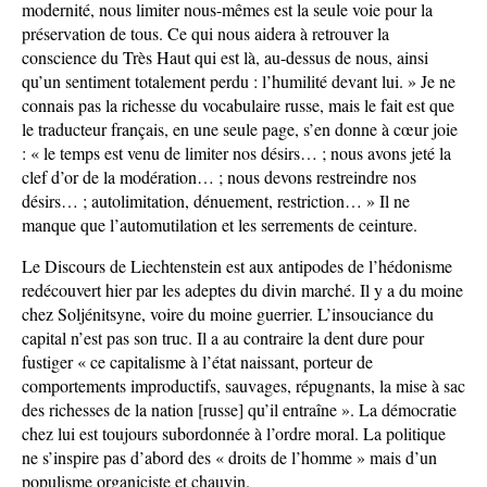
modernité, nous limiter nous-mêmes est la seule voie pour la
préservation de tous. Ce qui nous aidera à retrouver la
conscience du Très Haut qui est là, au-dessus de nous, ainsi
qu’un sentiment totalement perdu : l’humilité devant lui. » Je ne
connais pas la richesse du vocabulaire russe, mais le fait est que
le traducteur français, en une seule page, s’en donne à cœur joie
: « le temps est venu de limiter nos désirs… ; nous avons jeté la
clef d’or de la modération… ; nous devons restreindre nos
désirs… ; autolimitation, dénuement, restriction… » Il ne
manque que l’automutilation et les serrements de ceinture.
Le Discours de Liechtenstein est aux antipodes de l’hédonisme
redécouvert hier par les adeptes du divin marché. Il y a du moine
chez Soljénitsyne, voire du moine guerrier. L’insouciance du
capital n’est pas son truc. Il a au contraire la dent dure pour
fustiger « ce capitalisme à l’état naissant, porteur de
comportements improductifs, sauvages, répugnants, la mise à sac
des richesses de la nation [russe] qu’il entraîne ». La démocratie
chez lui est toujours subordonnée à l’ordre moral. La politique
ne s’inspire pas d’abord des « droits de l’homme » mais d’un
populisme organiciste et chauvin.