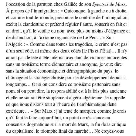
l’occasion de la parution chez Galilée de son
Spectres de Marx
.
À propos de l’immigration : « Quiconque, à gauche ou à droite,
et comme-tout-le-monde, préconise le contrôle de l’immigration,
exclut la clandestine et prétend réguler l’autre, souscrit en fait et
en droit, qu’il le veuille ou non, avec plus ou moins d’élégance et
de distinction, à l’axiome organiciste de Le Pen… » Sur
l’Algérie : « Comme dans toutes les tragédies, le crime n’est pas
d’un seul côté, ni même des deux côtés [le Fis et l’État]… Il n’y
aurait pas de tête à tête infernal avec tant de victimes innocentes
sans un troisième terme élémentaire et anonyme, je veux dire
sans la situation économique et démo­graphique du pays, le
chômage et la stratégie choisie pour le développement depuis si
longtemps… Or si on considère ce troisième partenaire sans
nom, si on peut dire, la responsabilité est à la fois plus ancienne
et elle ne saurait être simplement algéro-algérienne. Je rappelle
ce que nous disions tout à l’heure de l’emblématique dette
extérieure… » Sur Marx : j’ai tenté de marquer, comme je crois
qu’il faut le faire aujourd’hui, un point de résistance au
consensus dogmatique sur la mort de Marx, la fin de la critique
du capitalisme, le triomphe final du marché… Ne croyez-vous