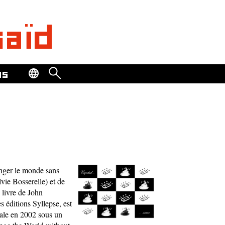
saïd
os
nger le monde sans
lvie Bosserelle) et de
 livre de John
s éditions Syllepse, est
nale en 2002 sous un