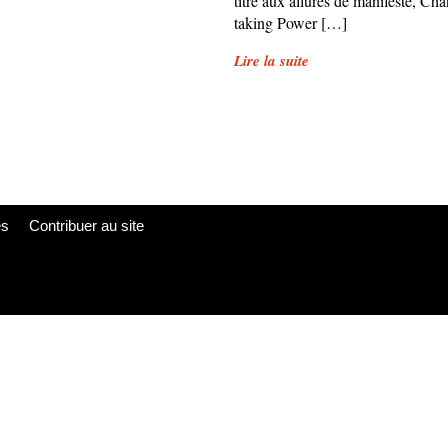
titre aux allures de manifeste, C
taking Power […]
Lire la suite
es
Contribuer au site