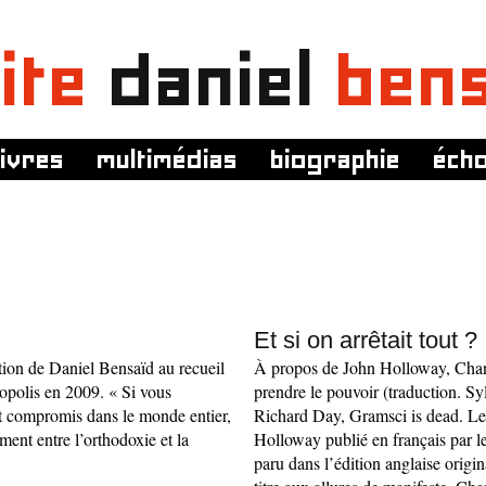
ite
daniel
ben
livres
multimédias
biographie
éch
Et si on arrêtait tout ?
ction de Daniel Bensaïd au recueil
À propos de John Holloway, Cha
opolis en 2009. « Si vous
prendre le pouvoir (traduction. Sy
t compromis dans le monde entier,
Richard Day, Gramsci is dead. Le
ement entre l’orthodoxie et la
Holloway publié en français par le
paru dans l’édition anglaise origi