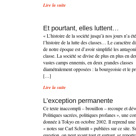
Lire la suite
Et pourtant, elles luttent…
« L’histoire de la société jusqu’à nos jours n’a ét
l’histoire de la lutte des classes… Le caractère dis
de notre époque est d’avoir simplifié les antago
classe. La société se divise de plus en plus en d
vastes camps ennemis, en deux grandes classes
diamétralement opposées : la bourgeoisie et le pro
[…]
Lire la suite
L’exception permanente
Ce texte inaccompli – brouillon – recoupe et dé
Politiques sacrées, politiques profanes », une co
donnée à Tokyo en octobre 2002. Il reprend une 
« notes sur Carl Schmitt » publiées sur ce site. Su
question, on peut avant tout et surtout, se reporte