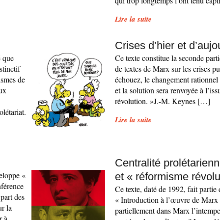
qui trop longtemps l’ont tenu capt
Lire la suite
Crises d’hier et d’aujo
é que
Ce texte constitue la seconde part
tinctif
de textes de Marx sur les crises 
nismes de
échouez, le changement rationnel
eux
et la solution sera renvoyée à l’iss
révolution. »J.-M. Keynes […]
létariat.
Lire la suite
Centralité prolétarien
veloppe «
et « réformisme révolu
nférence
Ce texte, daté de 1992, fait partie
part des
« Introduction à l’œuvre de Marx »
r la
partiellement dans Marx l’intempe
r à