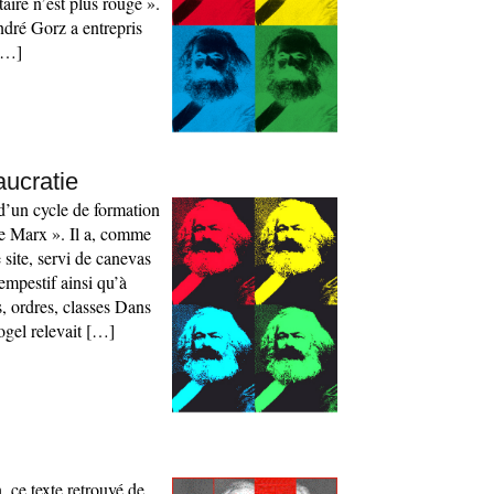
taire n’est plus rouge ».
ndré Gorz a entrepris
[…]
aucratie
 d’un cycle de formation
de Marx ». Il a, comme
 site, servi de canevas
empestif ainsi qu’à
es, ordres, classes Dans
ogel relevait […]
, ce texte retrouvé de