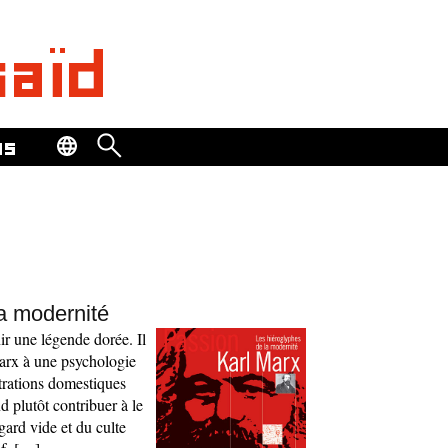
saïd
os
a modernité
ir une légende dorée. Il
arx à une psychologie
strations domestiques
nd plutôt contribuer à le
egard vide et du culte