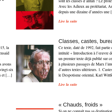
sont les classes d’antan ? Le prolé
Avec les Adieux au prolétariat, A
depuis une dizaine d’années une 
Lire la suite
Classes, castes, bure
15, la
Ce texte, daté de 1992, fait partie
ensaïd
intitulé « Introduction à l’œuvre 
n
un premier texte déjà publié sur ce
us avons
à plusieurs passages de Marx l’int
vingt-six
d’autres textes ultérieurs. 1. Cast
es et […]
le Despotisme oriental, Karl Wittf
Lire la suite
« Chauds, froids »
Si on ne connaît pas sa destination