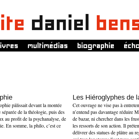
ite
daniel
ben
livres
multimédias
biographie
éch
ophie
Les Hiéroglyphes de l
sophie pâlissait devant la montée
Cet ouvrage ne vise pas à entreten
 séparée de la théologie, puis des
n’entend pas davantage réduire M
ux au profit de la psychanalyse, de
de bazar, ni chercher dans les fru
gie. En somme, la philo, c’est ce
les ressorts de son action. Il préte
délivrer des statues de plâtre au r