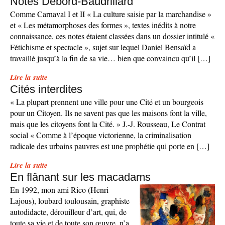
Notes Debord-Baudrillard
Comme Carnaval I et II « La culture saisie par la marchandise »
et « Les métamorphoses des formes », textes inédits à notre
connaissance, ces notes étaient classées dans un dossier intitulé «
Fétichisme et spectacle », sujet sur lequel Daniel Bensaïd a
travaillé jusqu’à la fin de sa vie… bien que convaincu qu’il […]
Lire la suite
Cités interdites
« La plupart prennent une ville pour une Cité et un bourgeois
pour un Citoyen. Ils ne savent pas que les maisons font la ville,
mais que les citoyens font la Cité. » J.-J. Rousseau, Le Contrat
social « Comme à l’époque victorienne, la criminalisation
radicale des urbains pauvres est une prophétie qui porte en […]
Lire la suite
En flânant sur les macadams
En 1992, mon ami Rico (Henri
Lajous), loubard toulousain, graphiste
autodidacte, dérouilleur d’art, qui, de
toute sa vie et de toute son œuvre, n’a