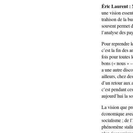
Éric Laurent :
N
une vision essent
trahison de la bu
souvent permet d’
l’analyse des pay
Pour reprendre le
c’est la fin des 
fois pour toutes
bons (« nous » – 
a une autre disco
ailleurs, chez d
d’un retour aux 
c’est pendant ce
aujourd’hui la so
La vision que pro
économique avec 
socialisme ; de l
phénomène stalin