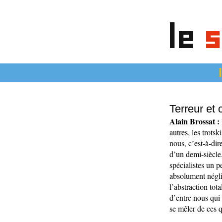
le
s
articles
Terreur et
Alain Brossat :
autres, les trots
nous, c’est-à-dir
d’un demi-siècle.
spécialistes un 
absolument négli
l’abstraction tot
d’entre nous qui 
se mêler de ces qu