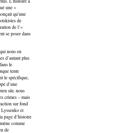
lus. L’histoire a
tué une «
nnonçait qu’une
otskistes de
ration de l’«
ent se poser dans
 qui nous en
mes d’autant plus
dans le
nque tente
t le spécifique,
oppé d’une
bien sûr, nous
ses crimes – mais
raction sur fond
de Lyssenko et
la page d’histoire
énomène comme
ien de