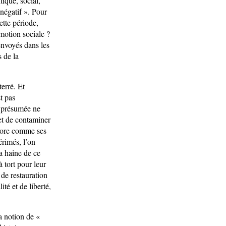
ique, social,
 négatif ». Pour
ette période,
omotion sociale ?
nvoyés dans les
 de la
terré. Et
st pas
rt présumée ne
 et de contaminer
ncore comme ses
érimés, l’on
la haine de ce
à tort pour leur
 de restauration
ité et de liberté,
la notion de «