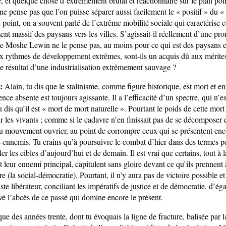
et quelque chose d’extrêmement brutal et réactionnaire sur le plan polit
 ne pense pas que l’on puisse séparer aussi facilement le « positif » du «
point, on a souvent parlé de l’extrême mobilité sociale qui caractérise c
nt massif des paysans vers les villes. S’agissait-il réellement d’une pr
 Moshe Lewin ne le pense pas, au moins pour ce qui est des paysans e
x rythmes de développement extrêmes, sont-ils un acquis dû aux mérites
le résultat d’une industrialisation extrêmement sauvage ?
:
Alain, tu dis que le stalinisme, comme figure historique, est mort et en
ence absente est toujours agissante. Il a l’efficacité d’un spectre, qui n’e
u dis qu’il est « mort de mort naturelle ». Pourtant le poids de cette mo
r les vivants ; comme si le cadavre n’en finissait pas de se décomposer
du mouvement ouvrier, au point de corrompre ceux qui se présentent e
es ennemis. Tu crains qu’à poursuivre le combat d’hier dans des termes p
ler les cibles d’aujourd’hui et de demain. Il est vrai que certains, tout à 
t leur ennemi principal, capitulent sans gloire devant ce qu’ils prennent 
 (la social-démocratie). Pourtant, il n’y aura pas de victoire possible et
ste libérateur, conciliant les impératifs de justice et de démocratie, d’égal
vé l’abcès de ce passé qui domine encore le présent.
ique des années trente, dont tu évoquais la ligne de fracture, balisée par 