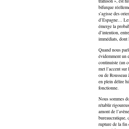
trahison », est hi
bifurque réelleme
s’agisse des ori
d’Espagne… Les t
émerge la probab
d’intention, entr
immédiats, dont 
Quand nous parlon
évidemment un en
continuiste (un c
met l’accent sur 
ou de Rousseau 
en plein délire h
fonctionne.
Nous sommes donc
rétablir rigoureu
amont de l’avènem
bureaucratique, 
rupture de la fin