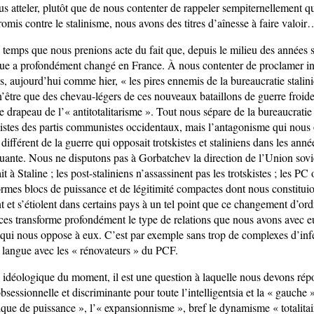
 atteler, plutôt que de nous contenter de rappeler sempiternellement q
omis contre le stalinisme, nous avons des titres d’aînesse à faire valoir
il temps que nous prenions acte du fait que, depuis le milieu des années s
ue a profondément changé en France. À nous contenter de proclamer i
 aujourd’hui comme hier, « les pires ennemis de la bureaucratie stalin
n’être que des chevau-légers de ces nouveaux bataillons de guerre froide
e drapeau de l’« antitotalitarisme ». Tout nous sépare de la bureaucratie
mistes des partis communistes occidentaux, mais l’antagonisme qui nous
différent de la guerre qui opposait trotskistes et staliniens dans les année
uante. Nous ne disputons pas à Gorbatchev la direction de l’Union so
it à Staline ; les post-staliniens n’assassinent pas les trotskistes ; les P
ormes blocs de puissance et de légitimité compactes dont nous constituio
ent et s’étiolent dans certains pays à un tel point que ce changement d’or
rces transforme profondément le type de relations que nous avons avec e
qui nous oppose à eux. C’est par exemple sans trop de complexes d’infé
langue avec les « rénovateurs » du PCF.
idéologique du moment, il est une question à laquelle nous devons rép
obsessionnelle et discriminante pour toute l’intelligentsia et la « gauche »
ique de puissance », l’« expansionnisme », bref le dynamisme « totalitai