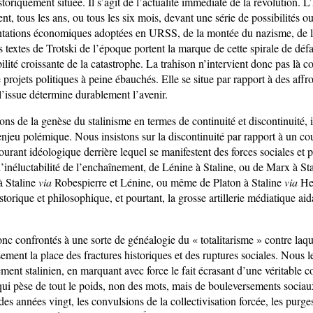
storiquement située. Il s’agit de l’actualité immédiate de la révolution. L’
nt, tous les ans, ou tous les six mois, devant une série de possibilités ou
entations économiques adoptées en URSS, de la montée du nazisme, de l
extes de Trotski de l’époque portent la marque de cette spirale de défa
ilité croissante de la catastrophe. La trahison n’intervient donc pas là
e projets politiques à peine ébauchés. Elle se situe par rapport à des affr
l’issue détermine durablement l’avenir.
s de la genèse du stalinisme en termes de continuité et discontinuité, i
jeu polémique. Nous insistons sur la discontinuité par rapport à un co
ourant idéologique derrière lequel se manifestent des forces sociales et p
l’inéluctabilité de l’enchaînement, de Lénine à Staline, ou de Marx à St
à Staline
via
Robespierre et Lénine, ou même de Platon à Staline
via
Heg
istorique et philosophique, et pourtant, la grosse artillerie médiatique aid
 confrontés à une sorte de généalogie du « totalitarisme » contre laque
sement la place des fractures historiques et des ruptures sociales. Nous l
ent stalinien, en marquant avec force le fait écrasant d’une véritable c
qui pèse de tout le poids, non des mots, mais de bouleversements sociau
 des années vingt, les convulsions de la collectivisation forcée, les purges