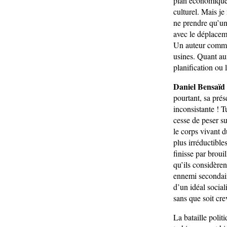
plan économique, 
culturel. Mais je
ne prendre qu’un 
avec le déplaceme
Un auteur comme
usines. Quant au
planification ou 
Daniel Bensaïd 
pourtant, sa prés
inconsistante ! T
cesse de peser su
le corps vivant 
plus irréductibl
finisse par brouil
qu’ils considèren
ennemi secondaire
d’un idéal sociali
sans que soit cre
La bataille polit