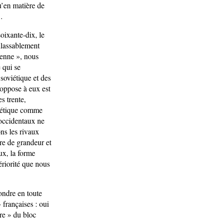
u’en matière de
…
oixante-dix, le
nlassablement
ienne », nous
 qui se
 soviétique et des
 oppose à eux est
s trente,
viétique comme
C occidentaux ne
ns les rivaux
dre de grandeur et
ux, la forme
riorité que nous
ondre en toute
 françaises : oui
re » du bloc