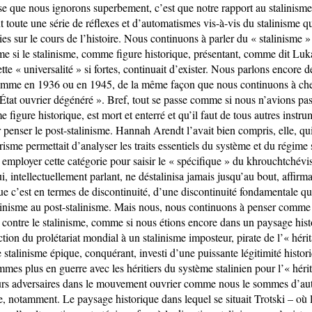
e que nous ignorons superbement, c’est que notre rapport au stalinism
t toute une série de réflexes et d’automatismes vis-à-vis du stalinisme qu
s sur le cours de l’histoire. Nous continuons à parler du « stalinisme »
me si le stalinisme, comme figure historique, présentant, comme dit Luka
tte « universalité » si fortes, continuait d’exister. Nous parlons encore d
comme en 1936 ou en 1945, de la même façon que nous continuons à ch
 État ouvrier dégénéré ». Bref, tout se passe comme si nous n’avions pa
 figure historique, est mort et enterré et qu’il faut de tous autres instru
penser le post-stalinisme. Hannah Arendt l’avait bien compris, elle, qui 
arisme permettait d’analyser les traits essentiels du système et du régime s
 à employer cette catégorie pour saisir le « spécifique » du khrouchtché
, intellectuellement parlant, ne déstalinisa jamais jusqu’au bout, affirm
que c’est en termes de discontinuité, d’une discontinuité fondamentale qu
alinisme au post-stalinisme. Mais nous, nous continuons à penser comme 
 contre le stalinisme, comme si nous étions encore dans un paysage his
ction du prolétariat mondial à un stalinisme imposteur, pirate de l’« hér
 stalinisme épique, conquérant, investi d’une puissante légitimité histori
mes plus en guerre avec les héritiers du système stalinien pour l’« hér
rs adversaires dans le mouvement ouvrier comme nous le sommes d’autr
, notamment. Le paysage historique dans lequel se situait Trotski – où le