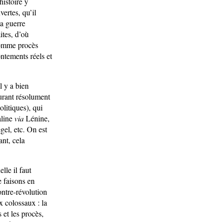
histoire y
vertes, qu’il
a guerre
ites, d’où
 comme procès
ontements réels et
l y a bien
urant résolument
olitiques), qui
aline
via
Lénine,
el, etc. On est
ant, cela
lle il faut
e faisons en
ontre-révolution
x colossaux : la
 et les procès,