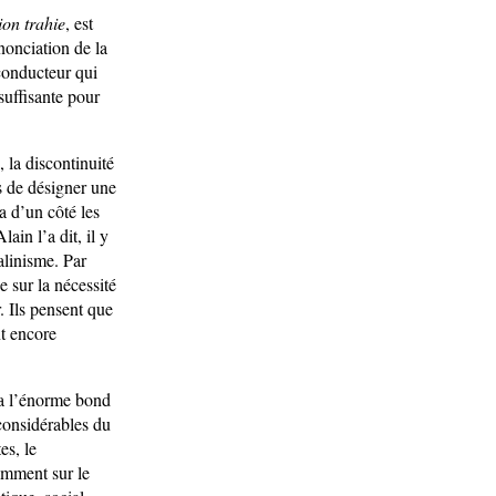
ion trahie
, est
énonciation de la
 conducteur qui
suffisante pour
 la discontinuité
s de désigner une
a d’un côté les
ain l’a dit, il y
talinisme. Par
 sur la nécessité
. Ils pensent que
nt encore
y a l’énorme bond
considérables du
es, le
amment sur le