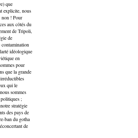
ve) que
t explicite, nous
: non ! Pour
ces aux côtés du
ment de Tripoli,
égie de
e contamination
 clarté idéologique
iétique en
 sommes pour
ons que la grande
irréductibles
eux qui le
 ; nous sommes
politiques ;
notre stratégie
ents des pays de
ère-ban du gotha
déconcertant de