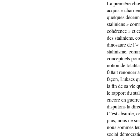
La première chos
acquis » charrien
quelques décennie
staliniens » com
cohérence » et ce
des staliniens, 
dinosaure de l’«
stalinisme, comme
conceptuels pour 
notion de totalit
fallait renoncer
façon, Lukacs qui
la fin de sa vie 
le rapport du st
encore en guerre
disputons la dire
C’est absurde, ce
plus, nous ne som
nous sommes leu
social-démocratie