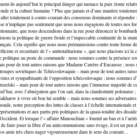
tuent-ils aujourd’hui le principal danger qui menace la paix (toute relati
onde et la culture humaine ? Plus que jamais et d’une manière totalemen
i aller totalement à contre-courant des consensus dominants et répondre 
nse n’implique pas seulement que nous nous engagions de toutes nos for
tionnaire, que nous descendions dans la rue pour dénoncer le bombarde
sions la politique de guerre froide et l’impeccable continuité de la strat
rançais. Cela signifie que nous nous prémunissions contre toute forme d
lliciste et sécuritaire de l’« antitotalitarisme », que nous placions ici la
e politique au poste de commande : nous sommes contre la présence sov
ais pour de tout autres raisons que Madame Carrère d’Encausse ; nous
 troupes soviétiques de Tchécoslovaquie – mais pour de tout autres rais
ivistes et sympathisants de l’opposition tchécoslovaque ; nous sommes d’
ruzelski – mais pour de tout autres raisons que l’immense majorité de c
rd’hui, avec l’abnégation que l’on sait, dans la clandestinité polonaise
 Sakharov à vivre où bon lui semble – mais nous sommes ses adversaires 
onde, notre perception des luttes de classes à l’échelle internationale et 
présentations et aux partis pris politiques de la quasi-totalité des dissid
Occident. Et lorsque l’« affaire Manouchian » fournit au ban et à l’arri
 » de faire jouer la fibre d’un anticommunisme sans rivage, il est un peu 
 nos amis très chers nager vigoureusement dans le sens du courant…