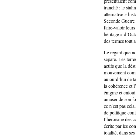
présentaient comm
tranché : le stal
alternative » his
Seconde Guerre mo
faire-valoir leur
héritage » d’Oct
des termes tout a
Le regard que nou
sépare. Les terre
actifs que la dés
mouvement commun
aujourd’hui de la
la cohérence et 
énigme et enfoui
amuser de son fo
ce n’est pas cela
de politique cont
l’héroïsme des co
écrite par les 
totalité, dans se