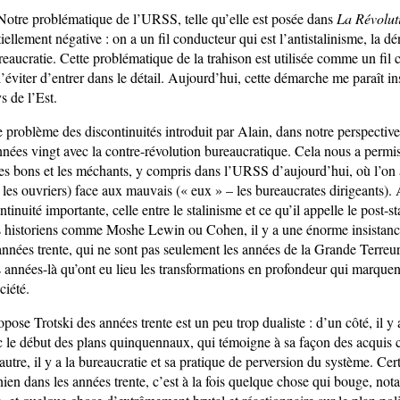
otre problématique de l’URSS, telle qu’elle est posée dans
La Révolut
iellement négative : on a un fil conducteur qui est l’antistalinisme, la d
reaucratie. Cette problématique de la trahison est utilisée comme un fil
éviter d’entrer dans le détail. Aujourd’hui, cette démarche me paraît in
s de l’Est.
 problème des discontinuités introduit par Alain, dans notre perspective,
années vingt avec la contre-révolution bureaucratique. Cela nous a permi
 les bons et les méchants, y compris dans l’URSS d’aujourd’hui, où l’on 
les ouvriers) face aux mauvais (« eux » – les bureaucrates dirigeants). Al
ntinuité importante, celle entre le stalinisme et ce qu’il appelle le post-s
es historiens comme Moshe Lewin ou Cohen, il y a une énorme insistance
années trente, qui ne sont pas seulement les années de la Grande Terreur
s années-là qu’ont eu lieu les transformations en profondeur qui marque
ciété.
pose Trotski des années trente est un peu trop dualiste : d’un côté, il 
le début des plans quinquennaux, qui témoigne à sa façon des acquis 
’autre, il y a la bureaucratie et sa pratique de perversion du système. Cert
ien dans les années trente, c’est à la fois quelque chose qui bouge, not