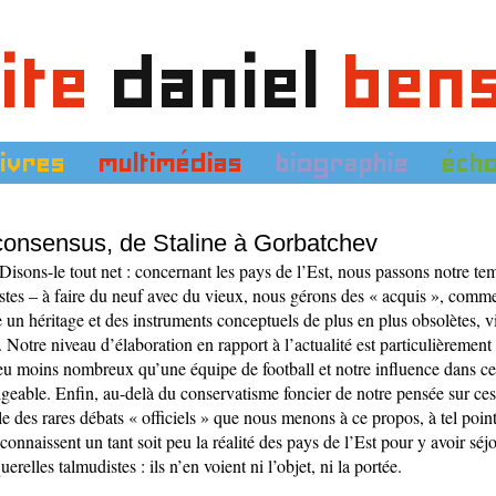
ite
daniel
ben
livres
multimédias
biographie
éch
 consensus, de Staline à Gorbatchev
Disons-le tout net : concernant les pays de l’Est, nous passons notre t
kistes – à faire du neuf avec du vieux, nous gérons des « acquis », comm
e un héritage et des instruments conceptuels de plus en plus obsolètes, 
 Notre niveau d’élaboration en rapport à l’actualité est particulièrement 
peu moins nombreux qu’une équipe de football et notre influence dans c
geable. Enfin, au-delà du conservatisme foncier de notre pensée sur ces 
ale des rares débats « officiels » que nous menons à ce propos, à tel poi
connaissent un tant soit peu la réalité des pays de l’Est pour y avoir séj
erelles talmudistes : ils n’en voient ni l’objet, ni la portée.