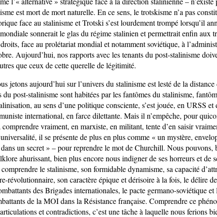
e l’« alternative » stratégique face à la direction stalinienne – n’existe p
inisme est mort de mort naturelle. En ce sens, le trotskisme n’a pas consti
torique face au stalinisme et Trotski s’est lourdement trompé lorsqu’il a
ndiale sonnerait le glas du régime stalinien et permettrait enfin aux tr
s droits, face au prolétariat mondial et notamment soviétique, à l’administ
obre. Aujourd’hui, nos rapports avec les tenants du post-stalinisme doiv
utres que ceux de cette querelle de légitimité.
s jetons aujourd’hui sur l’univers du stalinisme est lesté de la distance
s du post-stalinisme sont habitées par les fantômes du stalinisme, fantô
talinisation, au sens d’une politique consciente, s’est jouée, en URSS et 
iste international, en farce dilettante. Mais il n’empêche, pour quico
 comprendre vraiment, en marxiste, en militant, tente d’en saisir vraimen
l’universalité, il se présente de plus en plus comme « un mystère, envel
 dans un secret » – pour reprendre le mot de Churchill. Nous pouvons, 
lklore ahurissant, bien plus encore nous indigner de ses horreurs et de 
, comprendre le stalinisme, son formidable dynamisme, sa capacité d’att
re-révolutionnaire, son caractère épique et dérisoire à la fois, le délire 
mbattants des Brigades internationales, le pacte germano-soviétique et 
combattants de la MOI dans la Résistance française. Comprendre ce ph
s articulations et contradictions, c’est une tâche à laquelle nous ferions b