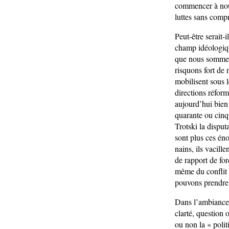
commencer à nous
luttes sans compr
Peut-être serait-
champ idéologiq
que nous sommes,
risquons fort de 
mobilisent sous l
directions réfor
aujourd’hui bien 
quarante ou cinq
Trotski la disputa
sont plus ces én
nains, ils vacill
de rapport de fo
même du conflit 
pouvons prendre 
Dans l’ambiance 
clarté, question 
ou non la « polit