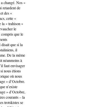
e a changé. Nos «
i retardent de
 et des «
cs, cette «
e la « trahison »
evaucher le
s compris que le
ments
disait que si la
taliniens, il
visme. De la même
ait néanmoins à
’il faut envisager
si nous étions
torique où nous
itage » d’Octobre.
que n’existe
itage » d’Octobre,
es courants – la
s trotskistes se