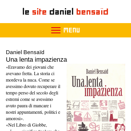
le
site
daniel
bensaïd
MENU
Daniel Bensaïd
Una lenta impazienza
«Eravamo dei giovani che
avevano fretta. La storia ci
mordeva la nuca. Come se
avessimo dovuto recuperare il
tempo perso del secolo degli
estremi come se avessimo
avuto paura di mancare i
nostri appuntamenti, politici e
amorosi».
«Nel Libro di Giobbe,