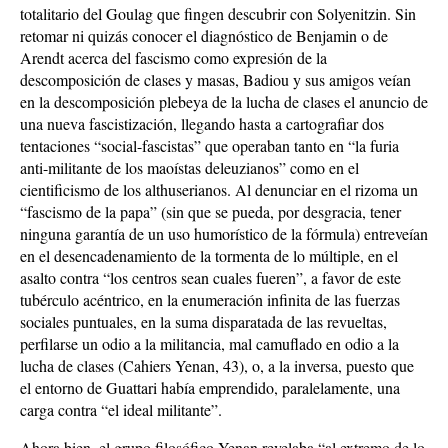
totalitario del Goulag que fingen descubrir con Solyenitzin. Sin
retomar ni quizás conocer el diagnóstico de Benjamin o de
Arendt acerca del fascismo como expresión de la
descomposición de clases y masas, Badiou y sus amigos veían
en la descomposición plebeya de la lucha de clases el anuncio de
una nueva fascistización, llegando hasta a cartografiar dos
tentaciones “social-fascistas” que operaban tanto en “la furia
anti-militante de los maoístas deleuzianos” como en el
cientificismo de los althuserianos. Al denunciar en el rizoma un
“fascismo de la papa” (sin que se pueda, por desgracia, tener
ninguna garantía de un uso humorístico de la fórmula) entreveían
en el desencadenamiento de la tormenta de lo múltiple, en el
asalto contra “los centros sean cuales fueren”, a favor de este
tubérculo acéntrico, en la enumeración infinita de las fuerzas
sociales puntuales, en la suma disparatada de las revueltas,
perfilarse un odio a la militancia, mal camuflado en odio a la
lucha de clases (Cahiers Yenan, 43), o, a la inversa, puesto que
el entorno de Guattari había emprendido, paralelamente, una
carga contra “el ideal militante”.
Ahora bien, el grupo filosófico Yenan revelaba “al extremo de lo