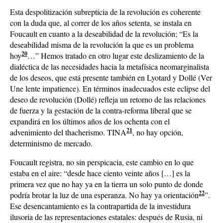
Esta despolitización subrepticia de la revolución es coherente
con la duda que, al correr de los años setenta, se instala en
Foucault en cuanto a la deseabilidad de la revolución; “Es la
deseabilidad misma de la revolución la que es un problema
20
hoy
…” Hemos tratado en otro lugar este deslizamiento de la
dialéctica de las necesidades hacia la metafísica neomarginalista
de los deseos, que está presente también en Lyotard y Dollé (Ver
Une lente impatience). En términos inadecuados este eclipse del
deseo de revolución (Dollé) refleja un retorno de las relaciones
de fuerza y la gestación de la contra-reforma liberal que se
expandirá en los últimos años de los ochenta con el
21
advenimiento del thacherismo. TINA
, no hay opción,
determinismo de mercado.
Foucault registra, no sin perspicacia, este cambio en lo que
estaba en el aire: “desde hace ciento veinte años […] es la
primera vez que no hay ya en la tierra un solo punto de donde
22
podría brotar la luz de una esperanza. No hay ya orientación
”.
Ese desencantamiento es la contrapartida de la investidura
ilusoria de las representaciones estatales: después de Rusia, ni