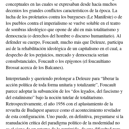
conceptuales en las cuales se expresaban desde hacía muchos
decenios los grandes conflictos característicos de la época. La
lucha de los proletarios contra los burgueses (Le Manifeste) o de
los pueblos contra el imperialismo se vuelve soluble en el teatro
de sombras ideológico que opone de ahí en más totalitarismo y
democracia (o derechos del hombre o discurso humanitario). Al
defender su cuerpo, Foucault, mucho más que Deleuze, participa
así de la rehabilitación ideológica de un capitalismo en el cual, a
despecho de los perjuicios, mercado y democracia serían
consubstanciales, Foucault o los epígonos (el foucaultiano
Brossat acerca de los Balcanes).
Interpretando y queriendo prolongar a Deleuze para “liberar la
acción política de toda forma unitaria y totalizante”, Foucault
parece adoptar la subsunción de los “dos legados, del fascismo y
del estalinismo” bajo la noción tutelar de totalitarismo.
Retrospectivamente, el año 1956 con el aplastamiento de la
revuelta de Budapest aparece como el acontecimiento revelador
de esta configuración. Uno puede, en definitiva, preguntarse si la
reanudación crítica del paradigma político de la modernidad no
es el signo de un retorno de lo reprimido, de una dificultad para