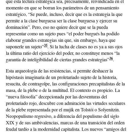
que esta lectura estratégica sea, precisamente, reivindicada en el
momento en que se borran los parámetros de un pensamiento
estratégico, “Se puede, incluso, decir que es la estrategia la que
permite a la clase burguesa ser la clase burguesa y ejercer su
dominación”. Pero, eso no quiere decir que se la pueda
representar como un sujeto pues “el poder burgués ha podido
elaborar grandes estrategias sin que, sin embargo, haya que
35
suponerle un sujeto”
. Si la lucha de clases no es ya a sus ojos
la última ratio del ejercicio del poder, no constituye menos “la
36
garantía de inteligibilidad de ciertas grandes estrategias”
.
Esta arqueología de las resistencias, si permite deshacer la
hipóstasis imaginaria de un proletariado sujeto de la historia,
resucita, de contragolpe, las configuraciones precapitalistas de la
masa, de la plebe o de la multitud. El contexto es propicio. La
“nueva filosofía” decepcionada por las desventuras del
proletariado rojo, descubre con admiración las virtudes seculares
de la plebe representada por el mujik en Tolstói o Solyenitzin.
Neopopulismo regresivo, a diferencia del populismo del siglo
XIX y de sus ambivalencias, marcas de una transición del orden
feudal tardío a la modernidad capitalista. Los nuevos “amigos del