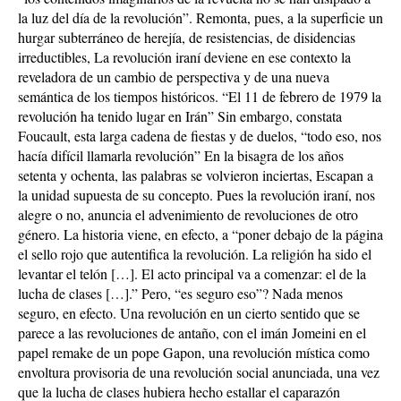
la luz del día de la revolución”. Remonta, pues, a la superficie un
hurgar subterráneo de herejía, de resistencias, de disidencias
irreductibles, La revolución iraní deviene en ese contexto la
reveladora de un cambio de perspectiva y de una nueva
semántica de los tiempos históricos. “El 11 de febrero de 1979 la
revolución ha tenido lugar en Irán” Sin embargo, constata
Foucault, esta larga cadena de fiestas y de duelos, “todo eso, nos
hacía difícil llamarla revolución” En la bisagra de los años
setenta y ochenta, las palabras se volvieron inciertas, Escapan a
la unidad supuesta de su concepto. Pues la revolución iraní, nos
alegre o no, anuncia el advenimiento de revoluciones de otro
género. La historia viene, en efecto, a “poner debajo de la página
el sello rojo que autentifica la revolución. La religión ha sido el
levantar el telón […]. El acto principal va a comenzar: el de la
lucha de clases […].” Pero, “es seguro eso”? Nada menos
seguro, en efecto. Una revolución en un cierto sentido que se
parece a las revoluciones de antaño, con el imán Jomeini en el
papel remake de un pope Gapon, una revolución mística como
envoltura provisoria de una revolución social anunciada, una vez
que la lucha de clases hubiera hecho estallar el caparazón