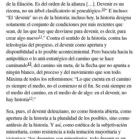
de la filiación. Es del orden de la alianza […]. Devenir es un
10
rizoma, no un árbol clasificatorio ni genealógico.
” E incluso:
“El ‘devenir’ no es de la historia; incluso hoy, la historia designa
solamente el conjunto de condiciones por más recientes que
sean, de las que hay que desviarse para devenir, es decir, para
11
crear algo nuevo
.” Contra el sentido de la historia, contra las
teleologías del progreso, el devenir como apertura y
disponibilidad a lo posible acontecimiental. Pero bascula hacia la
antipolítico o lo anti-estratégico del camino que se hace
12
caminando
, del camino sin meta, de la flecha que no apunta a
ningún blanco, del proceso y del movimiento que son todo.
Máxima de todos los reformismos: “Lo que cuenta en el camino
es siempre el medio, no el comienzo ni el fin. Se está siempre en
el medio del camino, en el medio de de algo: en el devenir, no
13
hay historia
.”
Sea, pues, el devenir deleuziano, no como historia abierta, como
apertura de la historia a la pluralidad de los posibles, sino como
antítesis de la historia. Y así, como estética de la subjetivación
minoritaria, como resistencia a toda tentación mayoritaria y
victoriosa: “los devenires son minoritarios, todo devenir es un