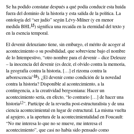
Se ha podido constatar después a qué podía conducir esta huida
fuera del dominio de la historia y esta salida de la política. La
ontología del “ser judío” según Lévy-Milner (y en menor
15
medida BHL
) significa una recaída en la eternidad del texto y
en la esencia temporal.
El devenir deleuziano tiene, sin embargo, el mérito de acoger al
acontecimiento o su posibilidad, que sobreviene bajo el nombre
de lo Intempestivo, “otro nombre para el devenir – dice Deleuze
– la inocencia del devenir (es decir, el olvido contra la memoria,
la geografía contra la historia, […] el rizoma contra la
16
arborescencia”
). ¿El devenir como condición de la novedad
contra la historia? Disponible al acontecimiento, a la
contingencia, a la creatividad bergsoniana: Hacer un
acontecimiento sería, en efecto, “lo contrario […] de hacer una
17
historia
”. Partícipe de la revuelta post-estructuralista y de una
ciencia acontecimiental en lugar de estructural. La misma vuelta
al agujero, a la apertura de la acontecimientalidad en Foucault:
“No me interesa lo que no se mueve, me interesa el
acontecimiento”, que casi no había sido pensado como