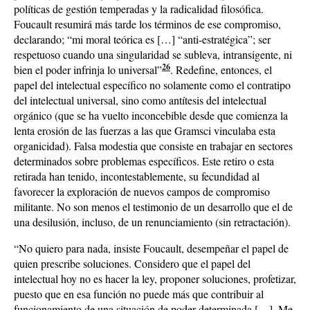
políticas de gestión temperadas y la radicalidad filosófica.
Foucault resumirá más tarde los términos de ese compromiso,
declarando; “mi moral teórica es […] “anti-estratégica”; ser
respetuoso cuando una singularidad se subleva, intransigente, ni
26
bien el poder infrinja lo universal”
. Redefine, entonces, el
papel del intelectual específico no solamente como el contratipo
del intelectual universal, sino como antítesis del intelectual
orgánico (que se ha vuelto inconcebible desde que comienza la
lenta erosión de las fuerzas a las que Gramsci vinculaba esta
organicidad). Falsa modestia que consiste en trabajar en sectores
determinados sobre problemas específicos. Este retiro o esta
retirada han tenido, incontestablemente, su fecundidad al
favorecer la exploración de nuevos campos de compromiso
militante. No son menos el testimonio de un desarrollo que el de
una desilusión, incluso, de un renunciamiento (sin retractación).
“No quiero para nada, insiste Foucault, desempeñar el papel de
quien prescribe soluciones. Considero que el papel del
intelectual hoy no es hacer la ley, proponer soluciones, profetizar,
puesto que en esa función no puede más que contribuir al
funcionamiento de una situación de poder determinada […]. Me