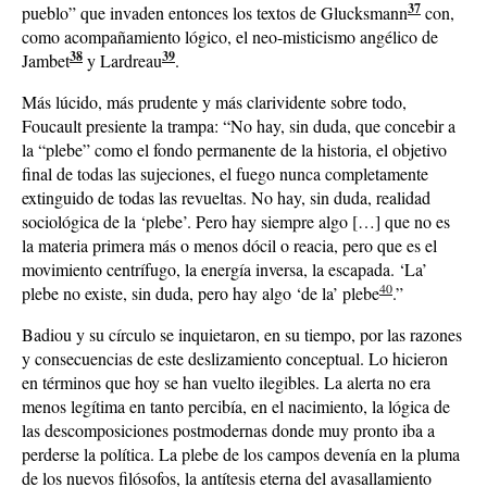
37
pueblo” que invaden entonces los textos de Glucksmann
con,
como acompañamiento lógico, el neo-misticismo angélico de
38
39
Jambet
y Lardreau
.
Más lúcido, más prudente y más clarividente sobre todo,
Foucault presiente la trampa: “No hay, sin duda, que concebir a
la “plebe” como el fondo permanente de la historia, el objetivo
final de todas las sujeciones, el fuego nunca completamente
extinguido de todas las revueltas. No hay, sin duda, realidad
sociológica de la ‘plebe’. Pero hay siempre algo […] que no es
la materia primera más o menos dócil o reacia, pero que es el
movimiento centrífugo, la energía inversa, la escapada. ‘La’
40
plebe no existe, sin duda, pero hay algo ‘de la’ plebe
.”
Badiou y su círculo se inquietaron, en su tiempo, por las razones
y consecuencias de este deslizamiento conceptual. Lo hicieron
en términos que hoy se han vuelto ilegibles. La alerta no era
menos legítima en tanto percibía, en el nacimiento, la lógica de
las descomposiciones postmodernas donde muy pronto iba a
perderse la política. La plebe de los campos devenía en la pluma
de los nuevos filósofos, la antítesis eterna del avasallamiento