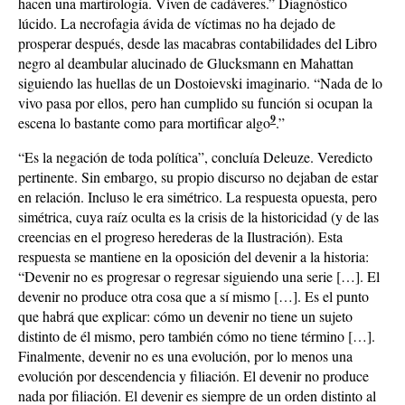
hacen una martirología. Viven de cadáveres.” Diagnóstico
lúcido. La necrofagia ávida de víctimas no ha dejado de
prosperar después, desde las macabras contabilidades del Libro
negro al deambular alucinado de Glucksmann en Mahattan
siguiendo las huellas de un Dostoievski imaginario. “Nada de lo
vivo pasa por ellos, pero han cumplido su función si ocupan la
9
escena lo bastante como para mortificar algo
.”
“Es la negación de toda política”, concluía Deleuze. Veredicto
pertinente. Sin embargo, su propio discurso no dejaban de estar
en relación. Incluso le era simétrico. La respuesta opuesta, pero
simétrica, cuya raíz oculta es la crisis de la historicidad (y de las
creencias en el progreso herederas de la Ilustración). Esta
respuesta se mantiene en la oposición del devenir a la historia:
“Devenir no es progresar o regresar siguiendo una serie […]. El
devenir no produce otra cosa que a sí mismo […]. Es el punto
que habrá que explicar: cómo un devenir no tiene un sujeto
distinto de él mismo, pero también cómo no tiene término […].
Finalmente, devenir no es una evolución, por lo menos una
evolución por descendencia y filiación. El devenir no produce
nada por filiación. El devenir es siempre de un orden distinto al