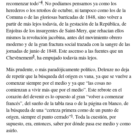
4
recomenzar todo”
. No podíamos pensarnos ya como los
herederos o los retoños de octubre, ni tampoco como los de la
Comuna o de las gloriosas barricadas de 1848, sino volver a
partir de más lejos todavía, de la gestación de la República, de
Enjolras de los insurgentes de Saint-Mery, que rehacían ellos
mismos la revolución jacobina, antes del movimiento obrero
moderno y de la gran fractura social trazada con la sangre de las
jornadas de junio de 1848. Este ascenso a las fuentes que un
5
Chevènement
, ha empujado todavía más lejos.
Más prudente, o más paradójicamente político, Deleuze no deja
de repetir que la búsqueda del origen es vana, ya que se vuelve a
comenzar siempre por el medio y ya que “las cosas no
comienzan a vivir más que por el medio”. Este rebrote en el
corazón del devenir es lo opuesto al gran “volver a comenzar
francés”, del sueño de la tabla rasa o de la página en blanco, de
la búsqueda de una “certeza primera como de un punto de
6
origen, siempre el punto cerrado”
. Toda la cuestión, por
supuesto, era, entonces, saber por dónde pasa ese medio y como
asirlo.