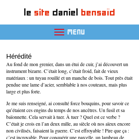
le
site
daniel
bensaïd
MENU
Hérédité
Au fond de mon grenier, dans un étui de cuir, j’ai découvert un
instrument bizarre. C’était long, c’était froid, fait de vieux
matériaux : un tuyau rouillé et un manche de bois. Tout près était
pendue une lame d’acier, semblable à nos couteaux, mais plus
large et plus forte.
Je me suis renseigné, ai consulté force bouquins, pour savoir ce
qu’étaient ces engins du temps de nos ancêtres. Un fusil et sa
baïonnette. Cela servait à tuer. À tuer ? Quel est ce verbe ?
C’était je crois en l’an deux mille, au siècle où nos aïeux encore
non civilisés, faisaient la guerre. C’est effroyable ! Pire que ça :
c’est incroyable. Pour conquérir une parcelle, un lambeau de