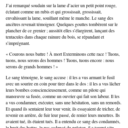
J’ai remarqué soudain sur la lame d’acier un petit point rouge,
éclatant comme un rubis et qui grossissait, grossissait,
envahissant la lame, souillant même le manche. Le sang des
ancêtres revenait témoigner. Quelques gouttes tombèrent sur le
plancher de ce grenier ; aussitôt elles s’élargirent, lançant des
tentacules dans chaque rainure du bois, se répandant et
s’imprégnant.
« Courons nous battre ! À mort Exterminons cette race ! Tuons,
tuons, nous serons des hommes ! Tuons, tuons encore : nous
serons de grands hommes ! »
Le sang témoigne, le sang accuse : il les a vus armant le fusil
avec un sourire en coin pour tirer dans le dos : il les a vus lâcher
leurs bombes consciencieusement, comme un pilote qui
manœuvre sa fusée, comme un ouvrier qui fait son labeur. Il les
a vus condamner, exécuter, sans une hésitation, sans un remords.
Et quand ils sentaient leur tour venir, ils essayaient de tricher, de
revenir en arrière, de fuir leur passé, de renier leurs meurtres. Ils
avaient tué, ils étaient tués. Il a entendu ce sang des condamnés,
le bruit des bottes, le pas cadencé du peloton, il a tourné vite