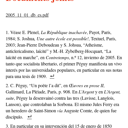
2005_11_01_db_es.pdf
Véase E. Plenel,
La République inachavée
, Payot, París,
1984; S. Joshua
, Une autre école est possible!
, Textuel, París,
2003; Jean-Pierre Deboudeau y S. Johsua, “Atheísme,
anticlericalismo, laïcité” y M.-H. Zybelberg-Hocquart, “La
laïcité en marche”, en
Contretemps
, n.º 12, invierno de 2005. En
tanto que socialista libertario, el primer Péguy manifiesta un vivo
interés por las universidades populares, en particular en sus notas
para una tesis de 1909.
C. Péguy, “Un poète l’a dit”, en
Œuvres en prose II
,
Gallimard, La Pléiade, París, p. 908. En
L’Argent
y en
L’Argent,
suite
, Péguy la desenvainó contra las tres (Lavisse, Langlois,
Lanson), que controlaban la Sorbona. El mismo Jules Ferry era
un heredero de Saint-Simon
vía
Auguste Comte, de quien fue
discípulo.
En particular en su intervención del 15 de enero de 1850