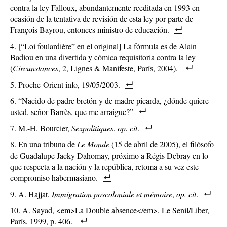
contra la ley Falloux, abundantemente reeditada en 1993 en
ocasión de la tentativa de revisión de esta ley por parte de
François Bayrou, entonces ministro de educación.
[“Loi foulardière” en el original] La fórmula es de Alain
Badiou en una divertida y cómica requisitoria contra la ley
(
Circunstances
, 2, Lignes & Manifeste, París, 2004).
Proche-Orient info, 19/05/2003.
“Nacido de padre bretón y de madre picarda, ¿dónde quiere
usted, señor Barrès, que me arraigue?”
M.-H. Bourcier,
Sexpolitiques
,
op. cit
.
En una tribuna de
Le Monde
(15 de abril de 2005), el filósofo
de Guadalupe Jacky Dahomay, próximo a Régis Debray en lo
que respecta a la nación y la república, retoma a su vez este
compromiso habermasiano.
A. Hajjat,
Immigration poscoloniale et mémoire
,
op. cit
.
A. Sayad, <em>La Double absence</em>, Le Senil/Liber,
París, 1999, p. 406.