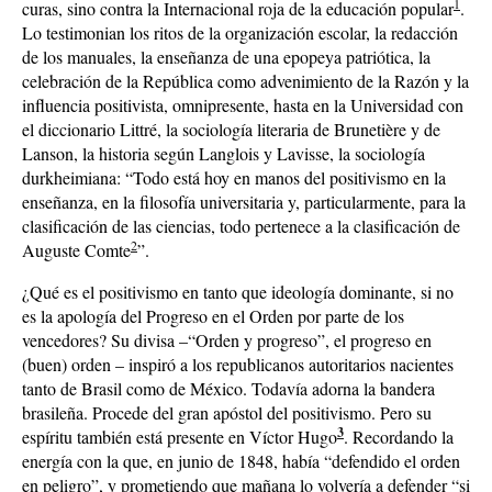
1
curas, sino contra la Internacional roja de la educación popular
.
Lo testimonian los ritos de la organización escolar, la redacción
de los manuales, la enseñanza de una epopeya patriótica, la
celebración de la República como advenimiento de la Razón y la
influencia positivista, omnipresente, hasta en la Universidad con
el diccionario Littré, la sociología literaria de Brunetière y de
Lanson, la historia según Langlois y Lavisse, la sociología
durkheimiana: “Todo está hoy en manos del positivismo en la
enseñanza, en la filosofía universitaria y, particularmente, para la
clasificación de las ciencias, todo pertenece a la clasificación de
2
Auguste Comte
”.
¿Qué es el positivismo en tanto que ideología dominante, si no
es la apología del Progreso en el Orden por parte de los
vencedores? Su divisa –“Orden y progreso”, el progreso en
(buen) orden – inspiró a los republicanos autoritarios nacientes
tanto de Brasil como de México. Todavía adorna la bandera
brasileña. Procede del gran apóstol del positivismo. Pero su
3
espíritu también está presente en Víctor Hugo
. Recordando la
energía con la que, en junio de 1848, había “defendido el orden
en peligro”, y prometiendo que mañana lo volvería a defender “si