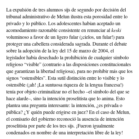
La expulsión de tres alumnos sijs de segundo por decisión del
tribunal administrativo de Melun ilustra esta porosidad entre lo
privado y lo público. Los adolescentes habían aceptado un
acomodamiento razonable consistente en renunciar al
keski
voluminoso a favor de un ligero fular (¡cielos, un fular!) para
proteger una cabellera considerada sagrada. Durante el debate
sobre la adopción de la ley del 15 de marzo de 2004, el
legislador había desechado la prohibición de cualquier símbolo
religioso “visible” (contrario a las disposiciones constitucionales
que garantizan la libertad religiosa), para no prohibir más que los
signos “ostensibles”. Esta sutil distinción entre lo visible y lo
ostensible (¡ah! ¡La suntuosa riqueza de la lengua francesa!)
tenía por objeto criminalizar no el hecho –el símbolo del que se
hace alarde–, sino la intención proselitista que lo anima. Esto
plantea una pregunta interesante: la intención, ¿es privada o
pública? ¿Y quién puede erigirse en juez? En el caso de Melun,
el comisario del gobierno reconoció la ausencia de intención
proselitista por parte de los tres sijs. ¡Fueron igualmente
condenados en nombre de una interpretación libre de la ley!