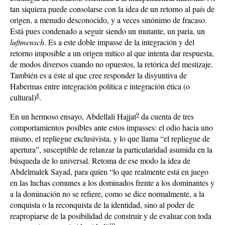
tan siquiera puede consolarse con la idea de un retorno al país de
origen, a menudo desconocido, y a veces sinónimo de fracaso.
Está pues condenado a seguir siendo un mutante, un paria, un
luftmensch
. Es a este doble impasse de la integración y del
retorno imposible a un origen mítico al que intenta dar respuesta,
de modos diversos cuando no opuestos, la retórica del mestizaje.
También es a éste al que cree responder la disyuntiva de
Habermas entre integración política e integración ética (o
8
cultural)
.
9
En un hermoso ensayo, Abdellali Hajjat
da cuenta de tres
comportamientos posibles ante estos impasses: el odio hacia uno
mismo, el repliegue exclusivista, y lo que llama “el repliegue de
apertura”, susceptible de relanzar la particularidad asumida en la
búsqueda de lo universal. Retoma de ese modo la idea de
Abdelmalek Sayad, para quien “lo que realmente está en juego
en las luchas comunes a los dominados frente a los dominantes y
a la dominación no se refiere, como se dice normalmente, a la
conquista o la reconquista de la identidad, sino al poder de
reapropiarse de la posibilidad de construir y de evaluar con toda
10