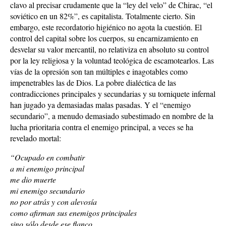
clavo al precisar crudamente que la “ley del velo” de Chirac, “el
soviético en un 82%”, es capitalista. Totalmente cierto. Sin
embargo, este recordatorio higiénico no agota la cuestión. El
control del capital sobre los cuerpos, su encarnizamiento en
desvelar su valor mercantil, no relativiza en absoluto su control
por la ley religiosa y la voluntad teológica de escamotearlos. Las
vías de la opresión son tan múltiples e inagotables como
impenetrables las de Dios. La pobre dialéctica de las
contradicciones principales y secundarias y su torniquete infernal
han jugado ya demasiadas malas pasadas. Y el “enemigo
secundario”, a menudo demasiado subestimado en nombre de la
lucha prioritaria contra el enemigo principal, a veces se ha
revelado mortal:
“Ocupado en combatir
a mi enemigo principal
me dio muerte
mi enemigo secundario
no por atrás y con alevosía
como afirman sus enemigos principales
sino sólo desde ese flanco