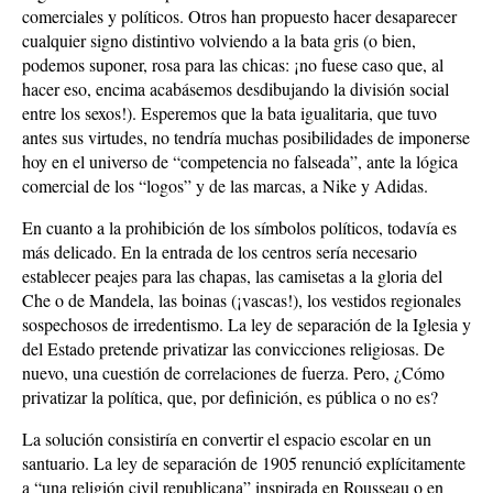
comerciales y políticos. Otros han propuesto hacer desaparecer
cualquier signo distintivo volviendo a la bata gris (o bien,
podemos suponer, rosa para las chicas: ¡no fuese caso que, al
hacer eso, encima acabásemos desdibujando la división social
entre los sexos!). Esperemos que la bata igualitaria, que tuvo
antes sus virtudes, no tendría muchas posibilidades de imponerse
hoy en el universo de “competencia no falseada”, ante la lógica
comercial de los “logos” y de las marcas, a Nike y Adidas.
En cuanto a la prohibición de los símbolos políticos, todavía es
más delicado. En la entrada de los centros sería necesario
establecer peajes para las chapas, las camisetas a la gloria del
Che o de Mandela, las boinas (¡vascas!), los vestidos regionales
sospechosos de irredentismo. La ley de separación de la Iglesia y
del Estado pretende privatizar las convicciones religiosas. De
nuevo, una cuestión de correlaciones de fuerza. Pero, ¿Cómo
privatizar la política, que, por definición, es pública o no es?
La solución consistiría en convertir el espacio escolar en un
santuario. La ley de separación de 1905 renunció explícitamente
a “una religión civil republicana” inspirada en Rousseau o en