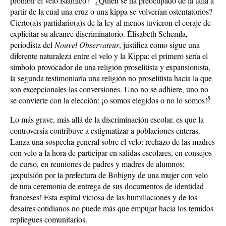
prohibir el velo islámico?” ¿Quién se ha preocupado de la talla a
partir de la cual una cruz o una kippa se volverían ostentatorios?
Cierto(a)s partidario(a)s de la ley al menos tuvieron el coraje de
explicitar su alcance discriminatorio. Élisabeth Schemla,
periodista del
Nouvel
Observateur
, justifica como sigue una
diferente naturaleza entre el velo y la Kippa: el primero sería el
símbolo provocador de una religión proselitista y expansionista,
la segunda testimoniaría una religión no proselitista hacia la que
son excepcionales las conversiones. Uno no se adhiere, uno no
5
se convierte con la elección: ¡o somos elegidos o no lo somos!
Lo más grave, más allá de la discriminación escolar, es que la
controversia contribuye a estigmatizar a poblaciones enteras.
Lanza una sospecha general sobre el velo: rechazo de las madres
con velo a la hora de participar en salidas escolares, en consejos
de curso, en reuniones de padres y madres de alumnos;
¡expulsión por la prefectura de Bobigny de una mujer con velo
de una ceremonia de entrega de sus documentos de identidad
franceses! Esta espiral viciosa de las humillaciones y de los
desaires cotidianos no puede más que empujar hacia los temidos
repliegues comunitarios.