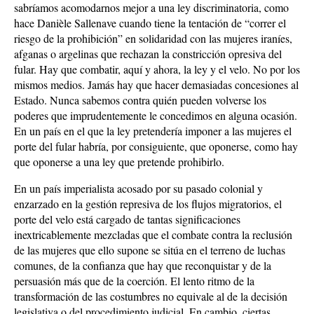
sabríamos acomodarnos mejor a una ley discriminatoria, como
hace Danièle Sallenave cuando tiene la tentación de “correr el
riesgo de la prohibición” en solidaridad con las mujeres iraníes,
afganas o argelinas que rechazan la constricción opresiva del
fular. Hay que combatir, aquí y ahora, la ley y el velo. No por los
mismos medios. Jamás hay que hacer demasiadas concesiones al
Estado. Nunca sabemos contra quién pueden volverse los
poderes que imprudentemente le concedimos en alguna ocasión.
En un país en el que la ley pretendería imponer a las mujeres el
porte del fular habría, por consiguiente, que oponerse, como hay
que oponerse a una ley que pretende prohibirlo.
En un país imperialista acosado por su pasado colonial y
enzarzado en la gestión represiva de los flujos migratorios, el
porte del velo está cargado de tantas significaciones
inextricablemente mezcladas que el combate contra la reclusión
de las mujeres que ello supone se sitúa en el terreno de luchas
comunes, de la confianza que hay que reconquistar y de la
persuasión más que de la coerción. El lento ritmo de la
transformación de las costumbres no equivale al de la decisión
legislativa o del procedimiento judicial. En cambio, ciertas